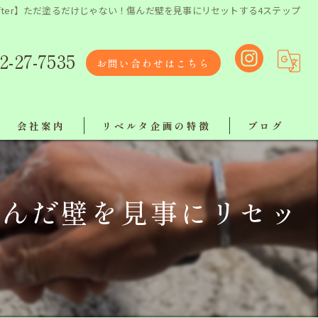
e/After】ただ塗るだけじゃない！傷んだ壁を見事にリセットする4ステップ
2-27-7535
お問い合わせはこちら
会社案内
リベルタ企画の特徴
ブログ
リクルート
リフォーム
！傷んだ壁を見事にリセッ
リベルタスタッフ紹介
塗り替え
【ボランティア活動報告】
屋根工事
工事
地域最安値で施工！ラインでお気軽にご相談