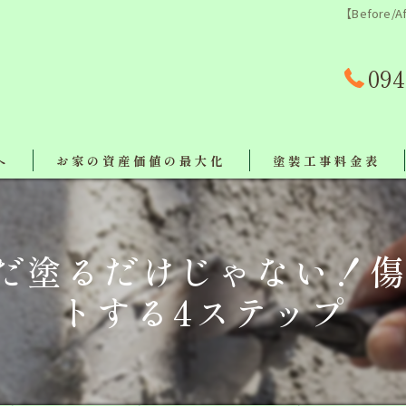
【Befor
094
へ
お家の資産価値の最大化
塗装工事料金表
事例
er】ただ塗るだけじゃない
対策
トする4ステップ