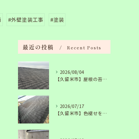
画
#外壁塗装工事
#塗装
最近の投稿
Recent Posts
2026/08/04
【久留米市】屋根の苔・色あせが気になる方必見！高圧洗浄と塗装で生まれ変わる職人技
2026/07/17
【久留米市】色褪せを抑えて家を守る！超耐候・高耐久塗料で仕上げる屋根の3度塗り