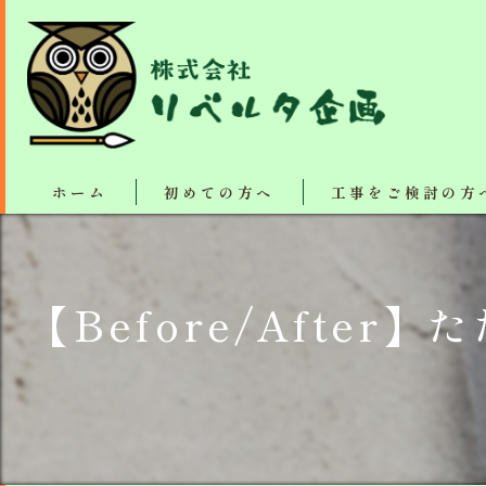
ホーム
初めての方へ
工事をご検討の方
塗装・リフォーム施工
【Before/Aft
断熱、防音、結露防止
屋根カバー工法