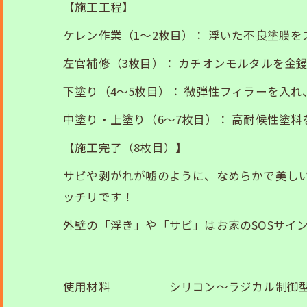
【施工工程】
ケレン作業（1〜2枚目）： 浮いた不良塗膜
左官補修（3枚目）： カチオンモルタルを金
下塗り（4〜5枚目）： 微弾性フィラーを入
中塗り・上塗り（6〜7枚目）： 高耐候性塗
【施工完了（8枚目）】
サビや剥がれが嘘のように、なめらかで美しい
ッチリです！
外壁の「浮き」や「サビ」はお家のSOSサイ
使用材料 シリコン〜ラジカル制御型