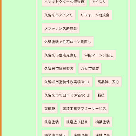
ペンキドクター久留米市
アイヌリ
久留米市アイヌリ
リフォーム助成金
メンテナンス助成金
外壁塗装で住宅ローン見直し
久留米市住宅見直し
中間マージン無し
久留米市屋根塗装
八女市塗装
久留米市塗装件数実績No.１
高品質、安心
久留米市で口コミ評価No.１
職技
塗職技
塗装工事アフターサービス
鉄塔塗装
鉄塔塗り替え
橋梁塗装
橋梁塗り替え
店舗改装
店舗改修