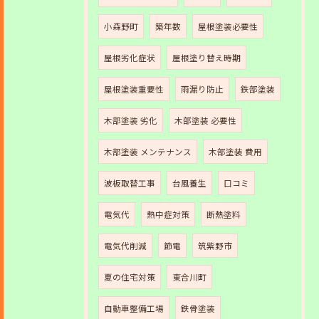
小森野町
築年数
屋根塗装必要性
屋根劣化症状
屋根塗り替え時期
屋根塗装重要性
雨漏り防止
鉄部塗装
木部塗装 劣化
木部塗装 必要性
木部塗装 メンテナンス
木部塗装 費用
波板取替工事
台風養生
口コミ
電気代
熱中症対策
断熱塗料
電気代削減
節電
筑紫野市
夏の住宅対策
東合川町
自動車整備工場
鉄骨塗装