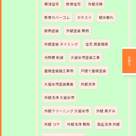
築浅住宅
鉄骨住宅
外壁点検
鉄骨カバーゴム
セキスイ
壁水脹れ
断熱塗装
外壁塗装 費用
外壁塗装 タイミング
住宅 資産価値
光熱費 削減
久留米市塗装工事
SNS
屋根塗装施工事例
戸建て屋根塗装
久留米市塗装業者
外壁洗浄
外壁洗浄 久留米市
外壁クリーニング 久留米市
外壁 黒ずみ
外壁 コケ
外壁洗浄 費用
高圧洗浄 外壁