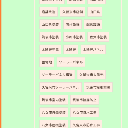
店舗改造
久留米市店舗
山口県
山口県塗装
向井設備
配管設備
筑後市塗装
小郡市塗装
佐賀市塗装
太陽光発電
太陽光
太陽光パネル
蓄電地
ソーラーパネル
ソーラーパネル構造
久留米市太陽光
久留米市ソーラーパネル
筑後市屋根塗装
筑後市室内塗装
筑後市結露防止
八女市外壁塗装
八女市防水工事
八女市屋根塗装
久留米市防水工事