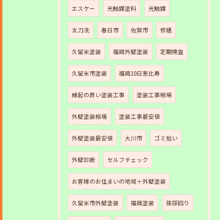
エスケー
光触媒塗料
光触媒
太刀洗
春日市
佐賀市
修繕
久留米塗装
福岡外壁塗装
定期検査
久留米市塗装
福岡10日恵比寿
縁起の良い塗装工事
塗装工事相場
外壁塗装相場
塗装工事最安値
外壁塗装最安値
大川市
ゴミ拾い
外壁診断
セルフチェック
お客様のお住まいの地域＋外壁塗装
久留米市外壁塗装
福岡塗装
挨拶回り