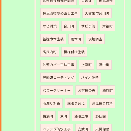
紫外線投射発光調査
大善寺
棟瓦漆喰
棟瓦漆喰詰め直し工事
久留米市合川町
サビ対策
合川町
サビ予防
津福町
基礎巾木塗装
荒木町
現地調査
高良内町
模様付け塗装
外壁カバー工法工事
上津町
野中町
光触媒コーティング
バイオ洗浄
パワークリーナー
お客様の声
櫛原町
雨漏り対策
床張り替え
お見積り無料
梅満町
京町
漆喰工事
野伏間
ベランダ防水工事
安武町
火災保険