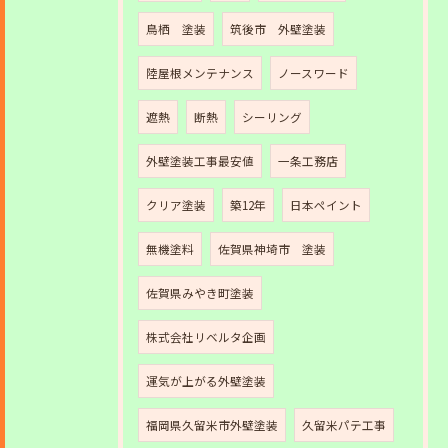
鳥栖 塗装
筑後市 外壁塗装
陸屋根メンテナンス
ノースワード
遮熱
断熱
シーリング
外壁塗装工事最安値
一条工務店
クリア塗装
築12年
日本ペイント
無機塗料
佐賀県神埼市 塗装
佐賀県みやき町塗装
株式会社リベルタ企画
運気が上がる外壁塗装
福岡県久留米市外壁塗装
久留米パテ工事