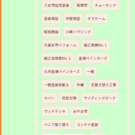
八女市住宅塗装
鳥栖市
チョーキング
塗装保証
外壁保証
タマホーム
昭和建設
川崎ハウジング
久留米市リフォーム
施工実績No.１
施工信用度No.１
塗魂ペインターズ
九州塗魂ペインターズ
一級
一級塗装技能士
外構
瓦葺き替え工事
カバー
防犯対策
サイディングボード
ウッドデッキ
みやま市
ベニア張り替え
コンテナ塗装