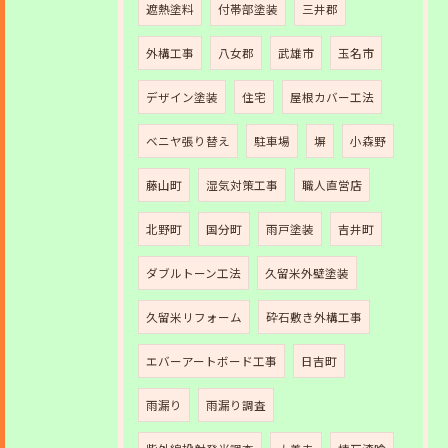
遮熱塗料
付帯部塗装
三井郡
外構工事
八女郡
武雄市
玉名市
デザイン塗装
住宅
屋根カバー工法
ベニヤ張り替え
駐車場
塀
小森野
藤山町
湿気対策工事
職人直営店
北野町
国分町
雨戸塗装
吉井町
ダブルトーン工法
久留米外壁塗装
久留米リフォーム
砕石敷き外構工事
エバーアートボード工事
日吉町
雨漏り
雨漏り調査