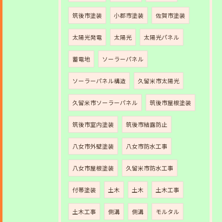
筑後市塗装
小郡市塗装
佐賀市塗装
太陽光発電
太陽光
太陽光パネル
蓄電地
ソーラーパネル
ソーラーパネル構造
久留米市太陽光
久留米市ソーラーパネル
筑後市屋根塗装
筑後市室内塗装
筑後市結露防止
八女市外壁塗装
八女市防水工事
八女市屋根塗装
久留米市防水工事
付帯塗装
土木
土木
土木工事
土木工事
側溝
側溝
モルタル