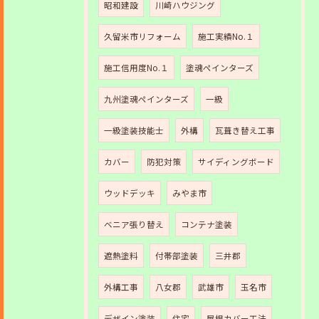
昭和建設
川崎ハウジング
久留米市リフォーム
施工実績No.１
施工信用度No.１
塗魂ペインターズ
九州塗魂ペインターズ
一級
一級塗装技能士
外構
瓦葺き替え工事
カバー
防犯対策
サイディングボード
ウッドデッキ
みやま市
ベニア張り替え
コンテナ塗装
遮熱塗料
付帯部塗装
三井郡
外構工事
八女郡
武雄市
玉名市
デザイン塗装
住宅
屋根カバー工法