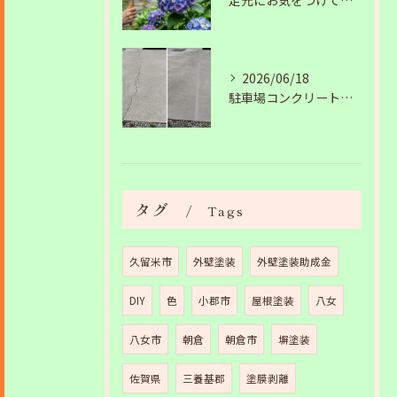
足元にお気をつけて。梅雨の季節を安全・快適に乗り切るコツ
2026/06/18
駐車場コンクリートのひび割れは放置NG？原因と補修工事の施工事例を紹介
タグ
Tags
久留米市
外壁塗装
外壁塗装助成金
DIY
色
小郡市
屋根塗装
八女
八女市
朝倉
朝倉市
塀塗装
佐賀県
三養基郡
塗膜剥離