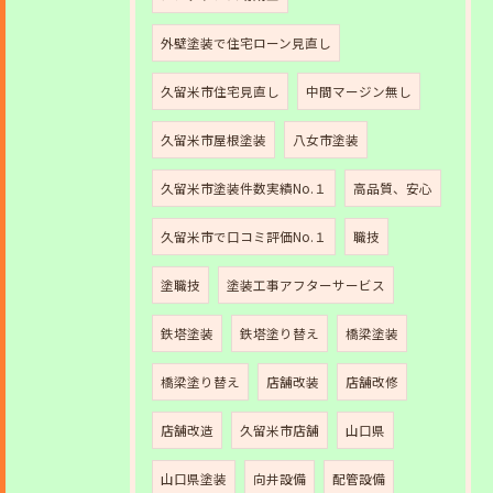
外壁塗装で住宅ローン見直し
久留米市住宅見直し
中間マージン無し
久留米市屋根塗装
八女市塗装
久留米市塗装件数実績No.１
高品質、安心
久留米市で口コミ評価No.１
職技
塗職技
塗装工事アフターサービス
鉄塔塗装
鉄塔塗り替え
橋梁塗装
橋梁塗り替え
店舗改装
店舗改修
店舗改造
久留米市店舗
山口県
山口県塗装
向井設備
配管設備