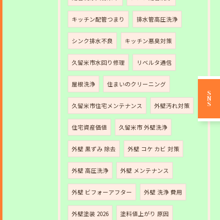
キッチン配管つまり
排水管高圧洗浄
シンク排水不良
キッチン悪臭対策
久留米市水回り修理
リベルタ通信
屋根洗浄
住まいのクリーニング
SNS
久留米市住宅メンテナンス
外壁汚れ対策
住宅資産価値
久留米市 外壁洗浄
外壁 黒ずみ 除去
外壁 コケ カビ 対策
外壁 高圧洗浄
外壁 メンテナンス
外壁 ビフォーアフター
外壁 洗浄 費用
外壁塗装 2026
塗料値上がり 原因