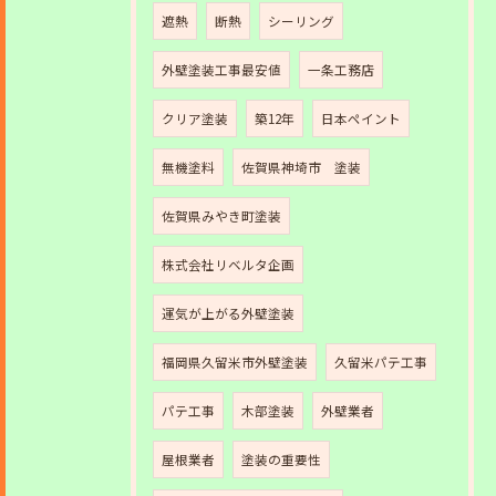
遮熱
断熱
シーリング
外壁塗装工事最安値
一条工務店
クリア塗装
築12年
日本ペイント
無機塗料
佐賀県神埼市 塗装
佐賀県みやき町塗装
株式会社リベルタ企画
運気が上がる外壁塗装
福岡県久留米市外壁塗装
久留米パテ工事
パテ工事
木部塗装
外壁業者
屋根業者
塗装の重要性