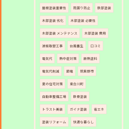
屋根塗装重要性
雨漏り防止
鉄部塗装
木部塗装 劣化
木部塗装 必要性
木部塗装 メンテナンス
木部塗装 費用
波板取替工事
台風養生
口コミ
電気代
熱中症対策
断熱塗料
電気代削減
節電
筑紫野市
夏の住宅対策
東合川町
自動車整備工場
鉄骨塗装
トラスト美装
ガイナ塗装
省エネ
塗装リフォーム
快適な暮らし