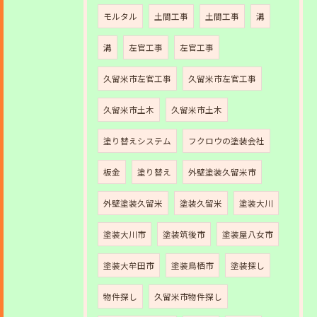
モルタル
土間工事
土間工事
溝
溝
左官工事
左官工事
久留米市左官工事
久留米市左官工事
久留米市土木
久留米市土木
塗り替えシステム
フクロウの塗装会社
板金
塗り替え
外壁塗装久留米市
外壁塗装久留米
塗装久留米
塗装大川
塗装大川市
塗装筑後市
塗装屋八女市
塗装大牟田市
塗装鳥栖市
塗装探し
物件探し
久留米市物件探し