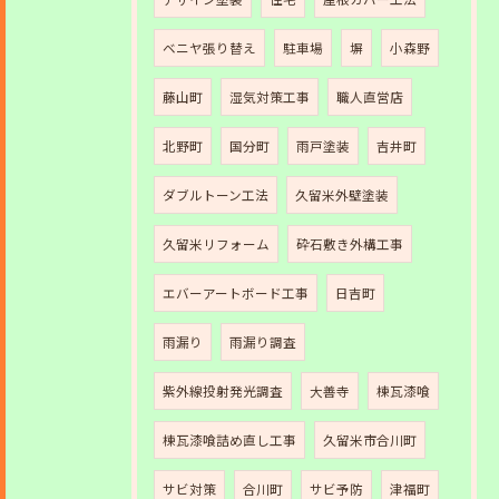
ベニヤ張り替え
駐車場
塀
小森野
藤山町
湿気対策工事
職人直営店
北野町
国分町
雨戸塗装
吉井町
ダブルトーン工法
久留米外壁塗装
久留米リフォーム
砕石敷き外構工事
エバーアートボード工事
日吉町
雨漏り
雨漏り調査
紫外線投射発光調査
大善寺
棟瓦漆喰
棟瓦漆喰詰め直し工事
久留米市合川町
サビ対策
合川町
サビ予防
津福町