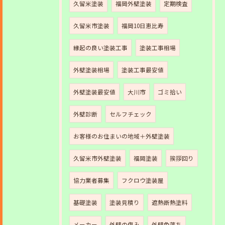
久留米塗装
福岡外壁塗装
定期検査
久留米市塗装
福岡10日恵比寿
縁起の良い塗装工事
塗装工事相場
外壁塗装相場
塗装工事最安値
外壁塗装最安値
大川市
ゴミ拾い
外壁診断
セルフチェック
お客様のお住まいの地域＋外壁塗装
久留米市外壁塗装
福岡塗装
挨拶回り
協力業者募集
フクロウ塗装屋
基礎塗装
塗装見積り
遮熱断熱塗料
メーカー
外壁の傷み
外壁色落ち