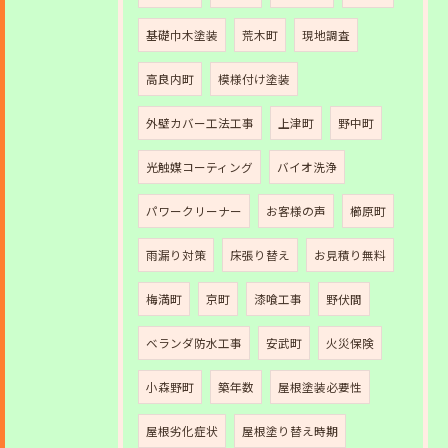
基礎巾木塗装
荒木町
現地調査
高良内町
模様付け塗装
外壁カバー工法工事
上津町
野中町
光触媒コーティング
バイオ洗浄
パワークリーナー
お客様の声
櫛原町
雨漏り対策
床張り替え
お見積り無料
梅満町
京町
漆喰工事
野伏間
ベランダ防水工事
安武町
火災保険
小森野町
築年数
屋根塗装必要性
屋根劣化症状
屋根塗り替え時期