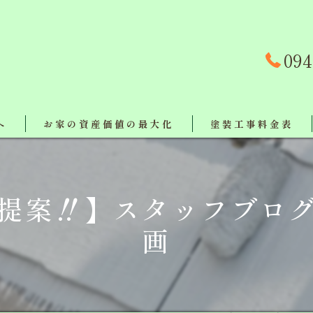
094
へ
お家の資産価値の最大化
塗装工事料金表
事例
提案‼】スタッフブロ
対策
画