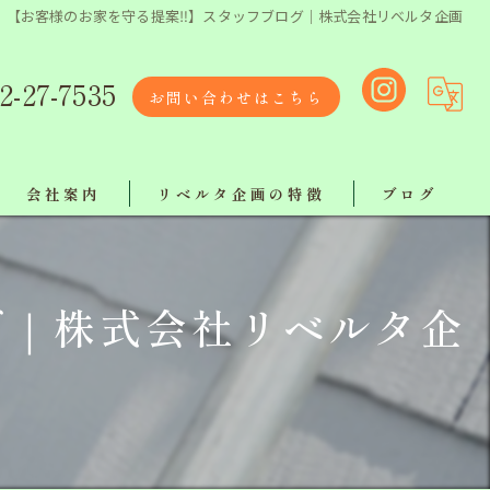
【お客様のお家を守る提案‼】スタッフブログ｜株式会社リベルタ企画
2-27-7535
お問い合わせはこちら
会社案内
リベルタ企画の特徴
ブログ
リクルート
リフォーム
グ｜株式会社リベルタ企
リベルタスタッフ紹介
塗り替え
【ボランティア活動報告】
屋根工事
工事
地域最安値で施工！ラインでお気軽にご相談