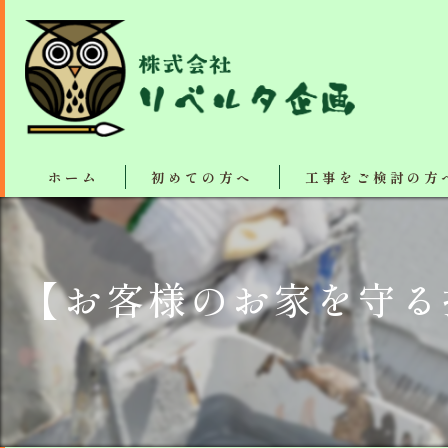
ホーム
初めての方へ
工事をご検討の方
塗装・リフォーム施工
【お客様のお家を守る
断熱、防音、結露防止
屋根カバー工法