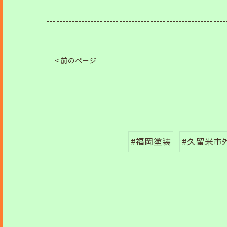
---------------------------------------------------------
< 前のページ
#福岡塗装
#久留米市