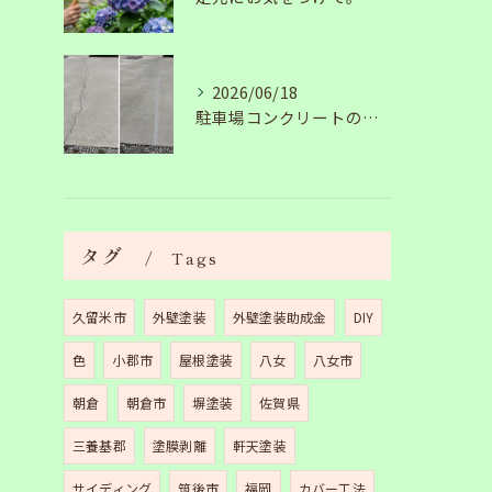
2026/06/18
駐車場コンクリートのひび割れは放置NG？原因と補修工事の施工事例を紹介
タグ
Tags
久留米市
外壁塗装
外壁塗装助成金
DIY
色
小郡市
屋根塗装
八女
八女市
朝倉
朝倉市
塀塗装
佐賀県
三養基郡
塗膜剥離
軒天塗装
サイディング
筑後市
福岡
カバー工法