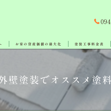
094
へ
お家の資産価値の最大化
塗装工事料金表
事例
対策
外壁塗装でオススメ塗