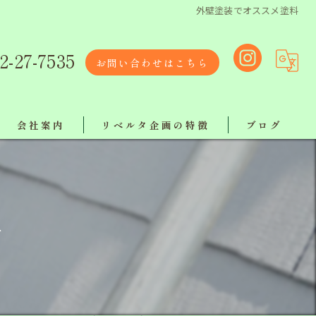
外壁塗装でオススメ塗料
2-27-7535
お問い合わせはこちら
会社案内
リベルタ企画の特徴
ブログ
リクルート
リフォーム
リベルタスタッフ紹介
塗り替え
料
【ボランティア活動報告】
屋根工事
工事
地域最安値で施工！ラインでお気軽にご相談