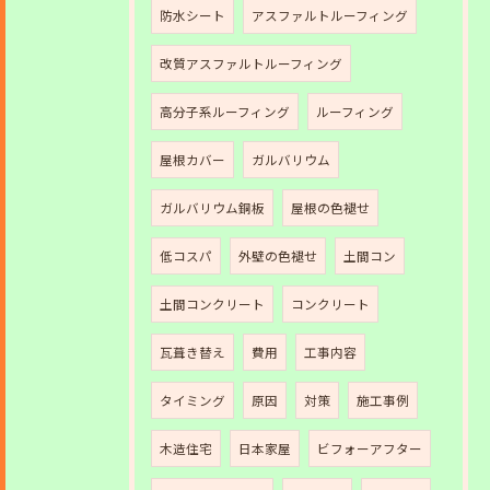
防水シート
アスファルトルーフィング
改質アスファルトルーフィング
高分子系ルーフィング
ルーフィング
屋根カバー
ガルバリウム
ガルバリウム銅板
屋根の色褪せ
低コスパ
外壁の色褪せ
土間コン
土間コンクリート
コンクリート
瓦葺き替え
費用
工事内容
タイミング
原因
対策
施工事例
木造住宅
日本家屋
ビフォーアフター