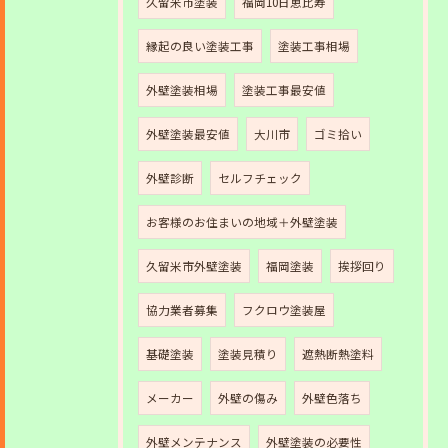
久留米市塗装
福岡10日恵比寿
縁起の良い塗装工事
塗装工事相場
外壁塗装相場
塗装工事最安値
外壁塗装最安値
大川市
ゴミ拾い
外壁診断
セルフチェック
お客様のお住まいの地域＋外壁塗装
久留米市外壁塗装
福岡塗装
挨拶回り
協力業者募集
フクロウ塗装屋
基礎塗装
塗装見積り
遮熱断熱塗料
メーカー
外壁の傷み
外壁色落ち
外壁メンテナンス
外壁塗装の必要性