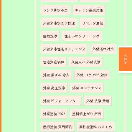
シンク排水不良
キッチン悪臭対策
久留米市水回り修理
リベルタ通信
屋根洗浄
住まいのクリーニング
久留米市住宅メンテナンス
外壁汚れ対策
SNS
住宅資産価値
久留米市 外壁洗浄
外壁 黒ずみ 除去
外壁 コケ カビ 対策
外壁 高圧洗浄
外壁 メンテナンス
外壁 ビフォーアフター
外壁 洗浄 費用
外壁塗装 2026
塗料値上がり 原因
屋根塗装 費用節約
高性能塗料 おすすめ