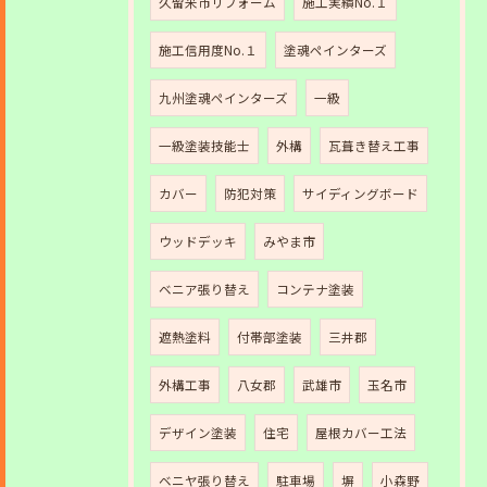
久留米市リフォーム
施工実績No.１
施工信用度No.１
塗魂ペインターズ
九州塗魂ペインターズ
一級
一級塗装技能士
外構
瓦葺き替え工事
カバー
防犯対策
サイディングボード
ウッドデッキ
みやま市
ベニア張り替え
コンテナ塗装
遮熱塗料
付帯部塗装
三井郡
外構工事
八女郡
武雄市
玉名市
デザイン塗装
住宅
屋根カバー工法
ベニヤ張り替え
駐車場
塀
小森野