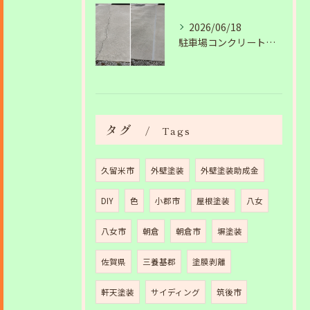
2026/06/18
駐車場コンクリートのひび割れは放置NG？原因と補修工事の施工事例を紹介
タグ
Tags
久留米市
外壁塗装
外壁塗装助成金
DIY
色
小郡市
屋根塗装
八女
八女市
朝倉
朝倉市
塀塗装
佐賀県
三養基郡
塗膜剥離
軒天塗装
サイディング
筑後市