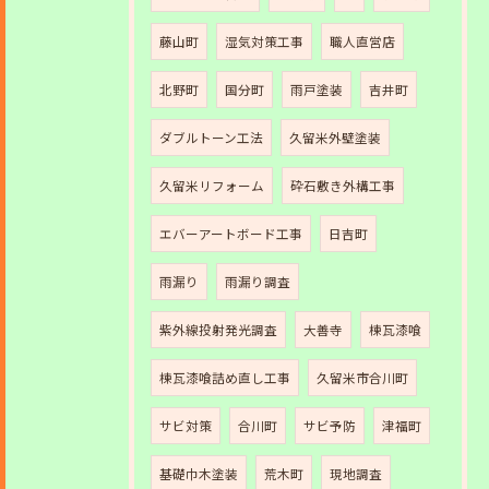
藤山町
湿気対策工事
職人直営店
北野町
国分町
雨戸塗装
吉井町
ダブルトーン工法
久留米外壁塗装
久留米リフォーム
砕石敷き外構工事
エバーアートボード工事
日吉町
雨漏り
雨漏り調査
紫外線投射発光調査
大善寺
棟瓦漆喰
棟瓦漆喰詰め直し工事
久留米市合川町
サビ対策
合川町
サビ予防
津福町
基礎巾木塗装
荒木町
現地調査