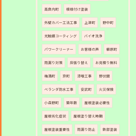
高良内町
模様付け塗装
外壁カバー工法工事
上津町
野中町
光触媒コーティング
バイオ洗浄
パワークリーナー
お客様の声
櫛原町
雨漏り対策
床張り替え
お見積り無料
梅満町
京町
漆喰工事
野伏間
ベランダ防水工事
安武町
火災保険
小森野町
築年数
屋根塗装必要性
屋根劣化症状
屋根塗り替え時期
屋根塗装重要性
雨漏り防止
鉄部塗装