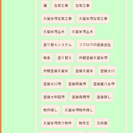
溝
左官工事
左官工事
久留米市左官工事
久留米市左官工事
久留米市土木
久留米市土木
塗り替えシステム
フクロウの塗装会社
板金
塗り替え
外壁塗装久留米市
外壁塗装久留米
塗装久留米
塗装大川
塗装大川市
塗装筑後市
塗装屋八女市
塗装大牟田市
塗装鳥栖市
塗装探し
物件探し
久留米市物件探し
久留米市売り物件
物件王
又兵衛