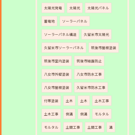
太陽光発電
太陽光
太陽光パネル
蓄電地
ソーラーパネル
ソーラーパネル構造
久留米市太陽光
久留米市ソーラーパネル
筑後市屋根塗装
筑後市室内塗装
筑後市結露防止
八女市外壁塗装
八女市防水工事
八女市屋根塗装
久留米市防水工事
付帯塗装
土木
土木
土木工事
土木工事
側溝
側溝
モルタル
モルタル
土間工事
土間工事
溝