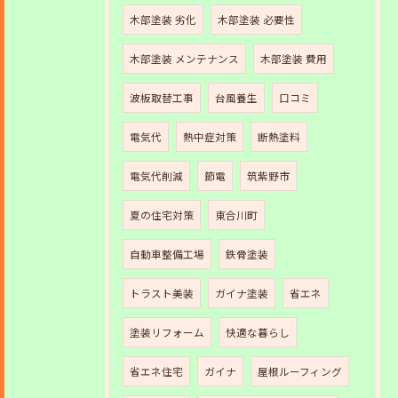
木部塗装 劣化
木部塗装 必要性
木部塗装 メンテナンス
木部塗装 費用
波板取替工事
台風養生
口コミ
電気代
熱中症対策
断熱塗料
電気代削減
節電
筑紫野市
夏の住宅対策
東合川町
自動車整備工場
鉄骨塗装
トラスト美装
ガイナ塗装
省エネ
塗装リフォーム
快適な暮らし
省エネ住宅
ガイナ
屋根ルーフィング