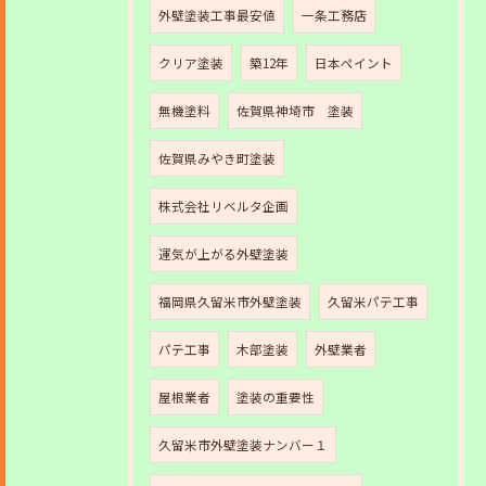
外壁塗装工事最安値
一条工務店
クリア塗装
築12年
日本ペイント
無機塗料
佐賀県神埼市 塗装
佐賀県みやき町塗装
株式会社リベルタ企画
運気が上がる外壁塗装
福岡県久留米市外壁塗装
久留米パテ工事
パテ工事
木部塗装
外壁業者
屋根業者
塗装の重要性
久留米市外壁塗装ナンバー１