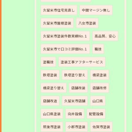
久留米市住宅見直し
中間マージン無し
久留米市屋根塗装
八女市塗装
久留米市塗装件数実績No.１
高品質、安心
久留米市で口コミ評価No.１
職技
塗職技
塗装工事アフターサービス
鉄塔塗装
鉄塔塗り替え
橋梁塗装
橋梁塗り替え
店舗改装
店舗改修
店舗改造
久留米市店舗
山口県
山口県塗装
向井設備
配管設備
筑後市塗装
小郡市塗装
佐賀市塗装