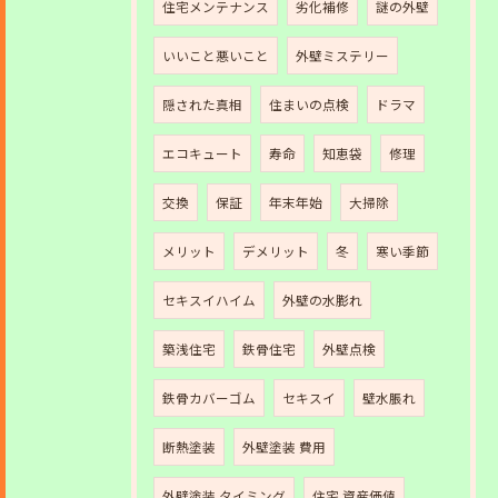
住宅メンテナンス
劣化補修
謎の外壁
いいこと悪いこと
外壁ミステリー
隠された真相
住まいの点検
ドラマ
エコキュート
寿命
知恵袋
修理
交換
保証
年末年始
大掃除
メリット
デメリット
冬
寒い季節
セキスイハイム
外壁の水膨れ
築浅住宅
鉄骨住宅
外壁点検
鉄骨カバーゴム
セキスイ
壁水脹れ
断熱塗装
外壁塗装 費用
外壁塗装 タイミング
住宅 資産価値