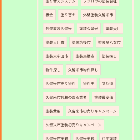
塗り替えシステム
フクロウの塗装会社
板金
塗り替え
外壁塗装久留米市
外壁塗装久留米
塗装久留米
塗装大川
塗装大川市
塗装筑後市
塗装屋八女市
塗装大牟田市
塗装鳥栖市
塗装探し
物件探し
久留米市物件探し
久留米市売り物件
物件王
又兵衛
久留米市信頼のある業者
塗装最安値
塗装費用
久留米市初売りキャンペーン
久留米市塗装初売りキャンペーン
久留米市美観
久留米美観
住宅塗装