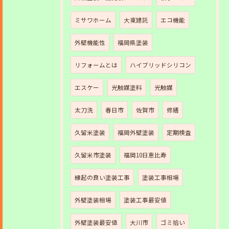
ミサワホーム
大東建託
エコ機能
外壁機能性
福岡県塗装
リフォームとは
ハイブリッドシリコン
エスケー
光触媒塗料
光触媒
太刀洗
春日市
佐賀市
修繕
久留米塗装
福岡外壁塗装
定期検査
久留米市塗装
福岡10日恵比寿
縁起の良い塗装工事
塗装工事相場
外壁塗装相場
塗装工事最安値
外壁塗装最安値
大川市
ゴミ拾い