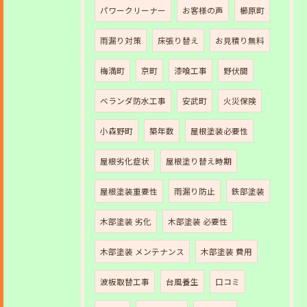
パワークリーナー
お客様の声
櫛原町
雨漏り対策
床張り替え
お見積り無料
梅満町
京町
漆喰工事
野伏間
ベランダ防水工事
安武町
火災保険
小森野町
築年数
屋根塗装必要性
屋根劣化症状
屋根塗り替え時期
屋根塗装重要性
雨漏り防止
鉄部塗装
木部塗装 劣化
木部塗装 必要性
木部塗装 メンテナンス
木部塗装 費用
波板取替工事
台風養生
口コミ