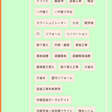
トラブル
鹿島市
塗装工事
騒音
一戸建て
一戸建て中古
カラーシュミレーター
九州
壁修理
穴
リフォーム
リノベーション
張り替え
外壁・屋根
看板工事
看板設置
店舗看板
店舗看板設置
屋根葺き替え
張り替え工事
久留米
久留米
室内リフォーム
塗装工事失敗事例
外壁塗装ポータルサイト
外壁塗装一括見積りサイト
積水ハイム