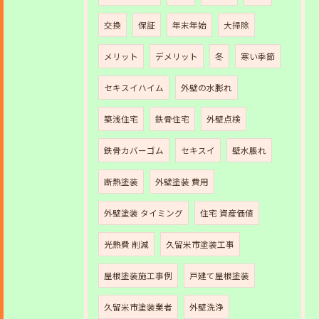
交換
保証
年末年始
大掃除
メリット
デメリット
冬
寒い季節
セキスイハイム
外壁の水膨れ
築浅住宅
鉄骨住宅
外壁点検
鉄骨カバーゴム
セキスイ
壁水脹れ
断熱塗装
外壁塗装 費用
外壁塗装 タイミング
住宅 資産価値
光熱費 削減
久留米市塗装工事
屋根塗装施工事例
戸建て屋根塗装
久留米市塗装業者
外壁洗浄