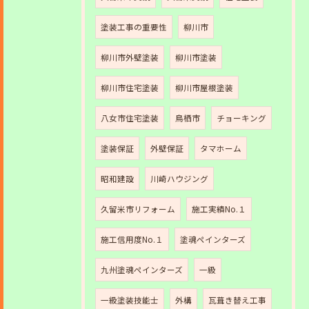
塗装工事の重要性
柳川市
柳川市外壁塗装
柳川市塗装
柳川市住宅塗装
柳川市屋根塗装
八女市住宅塗装
鳥栖市
チョーキング
塗装保証
外壁保証
タマホーム
昭和建設
川崎ハウジング
久留米市リフォーム
施工実績No.１
施工信用度No.１
塗魂ペインターズ
九州塗魂ペインターズ
一級
一級塗装技能士
外構
瓦葺き替え工事