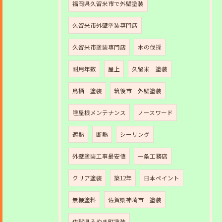
福岡県久留米市で外壁塗装
久留米市外壁塗装専門店
久留米市塗装専門店
木の伐採
耐用年数
屋上
久留米 塗装
鳥栖 塗装
筑後市 外壁塗装
陸屋根メンテナンス
ノースワード
遮熱
断熱
シーリング
外壁塗装工事最安値
一条工務店
クリア塗装
築12年
日本ペイント
無機塗料
佐賀県神埼市 塗装
佐賀県みやき町塗装