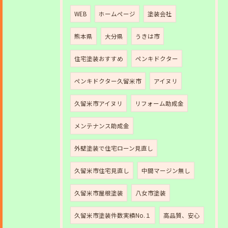
WEB
ホームページ
塗装会社
熊本県
大分県
うきは市
住宅塗装おすすめ
ペンキドクター
ペンキドクター久留米市
アイヌリ
久留米市アイヌリ
リフォーム助成金
メンテナンス助成金
外壁塗装で住宅ローン見直し
久留米市住宅見直し
中間マージン無し
久留米市屋根塗装
八女市塗装
久留米市塗装件数実績No.１
高品質、安心