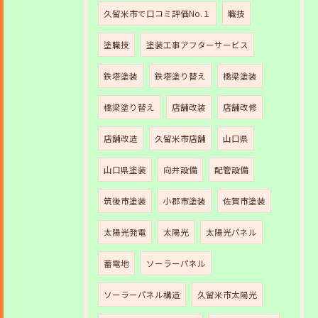
久留米市で口コミ評価No.１
職技
塗職技
塗装工事アフターサービス
鉄塔塗装
鉄塔塗り替え
橋梁塗装
橋梁塗り替え
店舗改装
店舗改修
店舗改造
久留米市店舗
山口県
山口県塗装
向井設備
配管設備
筑後市塗装
小郡市塗装
佐賀市塗装
太陽光発電
太陽光
太陽光パネル
蓄電地
ソーラーパネル
ソーラーパネル構造
久留米市太陽光