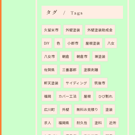
タグ
Tags
久留米市
外壁塗装
外壁塗装助成金
DIY
色
小郡市
屋根塗装
八女
八女市
朝倉
朝倉市
塀塗装
佐賀県
三養基郡
塗膜剥離
軒天塗装
サイディング
筑後市
福岡
カバー工法
屋根
ひび割れ
広川町
外壁
無料お見積り
塗装
求人
福岡県
耐久性
塗料
近所