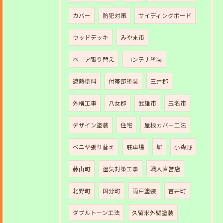
カバー
防犯対策
サイディングボード
ウッドデッキ
みやま市
ベニア張り替え
コンテナ塗装
遮熱塗料
付帯部塗装
三井郡
外構工事
八女郡
武雄市
玉名市
デザイン塗装
住宅
屋根カバー工法
ベニヤ張り替え
駐車場
塀
小森野
藤山町
湿気対策工事
職人直営店
北野町
国分町
雨戸塗装
吉井町
ダブルトーン工法
久留米外壁塗装