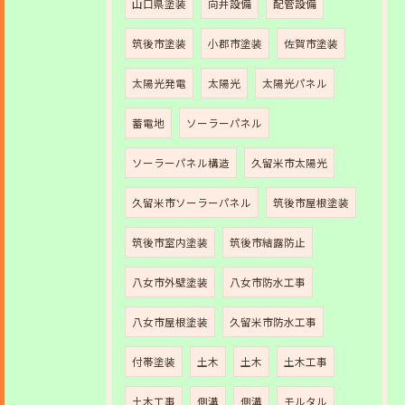
山口県塗装
向井設備
配管設備
筑後市塗装
小郡市塗装
佐賀市塗装
太陽光発電
太陽光
太陽光パネル
蓄電地
ソーラーパネル
ソーラーパネル構造
久留米市太陽光
久留米市ソーラーパネル
筑後市屋根塗装
筑後市室内塗装
筑後市結露防止
八女市外壁塗装
八女市防水工事
八女市屋根塗装
久留米市防水工事
付帯塗装
土木
土木
土木工事
土木工事
側溝
側溝
モルタル