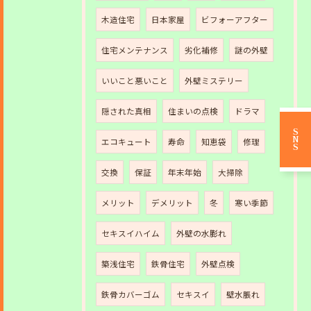
木造住宅
日本家屋
ビフォーアフター
住宅メンテナンス
劣化補修
謎の外壁
いいこと悪いこと
外壁ミステリー
隠された真相
住まいの点検
ドラマ
SNS
エコキュート
寿命
知恵袋
修理
交換
保証
年末年始
大掃除
メリット
デメリット
冬
寒い季節
セキスイハイム
外壁の水膨れ
築浅住宅
鉄骨住宅
外壁点検
鉄骨カバーゴム
セキスイ
壁水脹れ