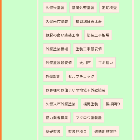
久留米塗装
福岡外壁塗装
定期検査
久留米市塗装
福岡10日恵比寿
縁起の良い塗装工事
塗装工事相場
外壁塗装相場
塗装工事最安値
外壁塗装最安値
大川市
ゴミ拾い
外壁診断
セルフチェック
お客様のお住まいの地域＋外壁塗装
久留米市外壁塗装
福岡塗装
挨拶回り
協力業者募集
フクロウ塗装屋
基礎塗装
塗装見積り
遮熱断熱塗料