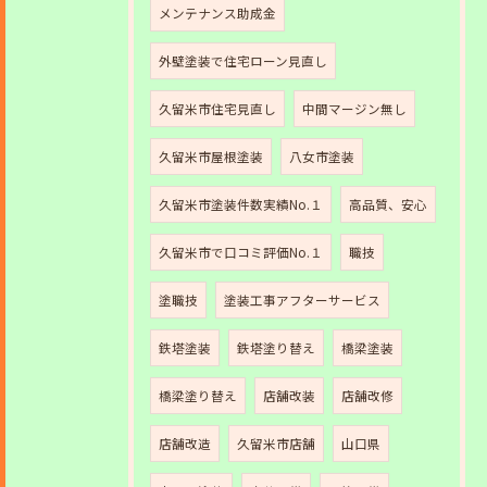
メンテナンス助成金
外壁塗装で住宅ローン見直し
久留米市住宅見直し
中間マージン無し
久留米市屋根塗装
八女市塗装
久留米市塗装件数実績No.１
高品質、安心
久留米市で口コミ評価No.１
職技
塗職技
塗装工事アフターサービス
鉄塔塗装
鉄塔塗り替え
橋梁塗装
橋梁塗り替え
店舗改装
店舗改修
店舗改造
久留米市店舗
山口県