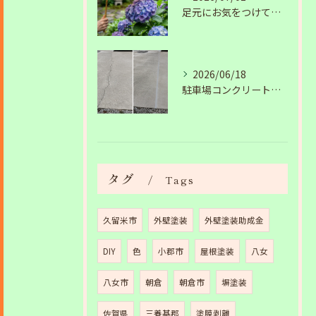
足元にお気をつけて。梅雨の季節を安全・快適に乗り切るコツ
2026/06/18
駐車場コンクリートのひび割れは放置NG？原因と補修工事の施工事例を紹介
タグ
Tags
久留米市
外壁塗装
外壁塗装助成金
DIY
色
小郡市
屋根塗装
八女
八女市
朝倉
朝倉市
塀塗装
佐賀県
三養基郡
塗膜剥離