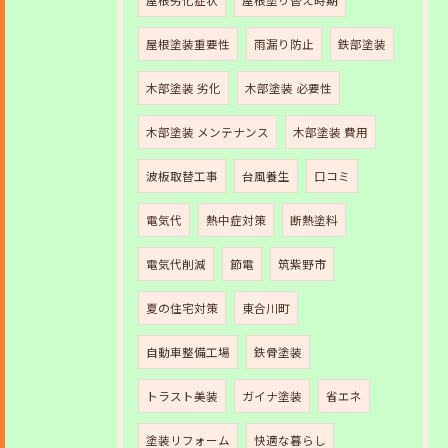
屋根劣化症状
屋根塗り替え時期
屋根塗装重要性
雨漏り防止
鉄部塗装
木部塗装 劣化
木部塗装 必要性
木部塗装 メンテナンス
木部塗装 費用
波板取替工事
台風養生
口コミ
電気代
熱中症対策
断熱塗料
電気代削減
節電
筑紫野市
夏の住宅対策
東合川町
自動車整備工場
鉄骨塗装
トラスト美装
ガイナ塗装
省エネ
塗装リフォーム
快適な暮らし