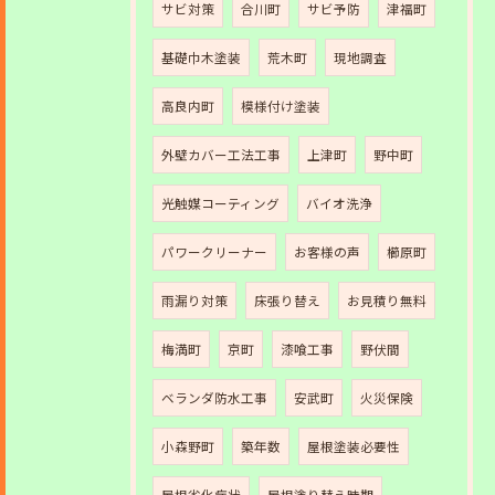
サビ対策
合川町
サビ予防
津福町
基礎巾木塗装
荒木町
現地調査
高良内町
模様付け塗装
外壁カバー工法工事
上津町
野中町
光触媒コーティング
バイオ洗浄
パワークリーナー
お客様の声
櫛原町
雨漏り対策
床張り替え
お見積り無料
梅満町
京町
漆喰工事
野伏間
ベランダ防水工事
安武町
火災保険
小森野町
築年数
屋根塗装必要性