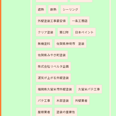
遮熱
断熱
シーリング
外壁塗装工事最安値
一条工務店
クリア塗装
築12年
日本ペイント
無機塗料
佐賀県神埼市 塗装
佐賀県みやき町塗装
株式会社リベルタ企画
運気が上がる外壁塗装
福岡県久留米市外壁塗装
久留米パテ工事
パテ工事
木部塗装
外壁業者
屋根業者
塗装の重要性