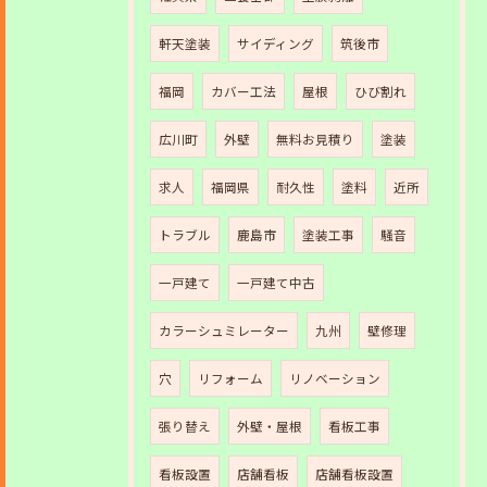
軒天塗装
サイディング
筑後市
福岡
カバー工法
屋根
ひび割れ
広川町
外壁
無料お見積り
塗装
求人
福岡県
耐久性
塗料
近所
トラブル
鹿島市
塗装工事
騒音
一戸建て
一戸建て中古
カラーシュミレーター
九州
壁修理
穴
リフォーム
リノベーション
張り替え
外壁・屋根
看板工事
看板設置
店舗看板
店舗看板設置