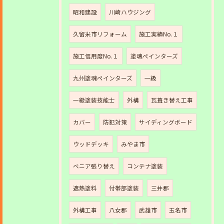
昭和建設
川崎ハウジング
久留米市リフォーム
施工実績No.１
施工信用度No.１
塗魂ペインターズ
九州塗魂ペインターズ
一級
一級塗装技能士
外構
瓦葺き替え工事
カバー
防犯対策
サイディングボード
ウッドデッキ
みやま市
ベニア張り替え
コンテナ塗装
遮熱塗料
付帯部塗装
三井郡
外構工事
八女郡
武雄市
玉名市