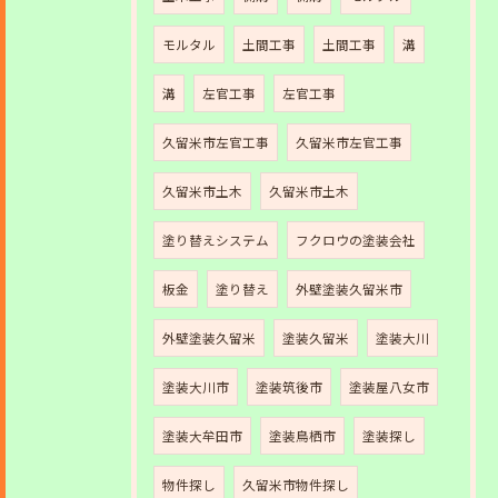
モルタル
土間工事
土間工事
溝
溝
左官工事
左官工事
久留米市左官工事
久留米市左官工事
久留米市土木
久留米市土木
塗り替えシステム
フクロウの塗装会社
板金
塗り替え
外壁塗装久留米市
外壁塗装久留米
塗装久留米
塗装大川
塗装大川市
塗装筑後市
塗装屋八女市
塗装大牟田市
塗装鳥栖市
塗装探し
物件探し
久留米市物件探し