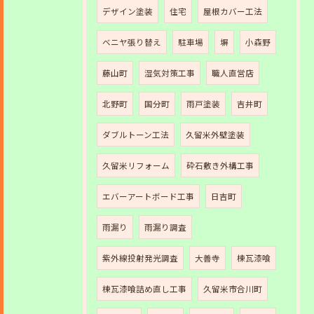
デザイン塗装
住宅
屋根カバー工法
ベニヤ張り替え
駐車場
塀
小森野
藤山町
湿気対策工事
職人直営店
北野町
国分町
雨戸塗装
吉井町
ダブルトーン工法
久留米外壁塗装
久留米リフォーム
砕石敷き外構工事
エバーアートボード工事
日吉町
雨漏り
雨漏り調査
紫外線投射発光調査
大善寺
棟瓦漆喰
棟瓦漆喰詰め直し工事
久留米市合川町