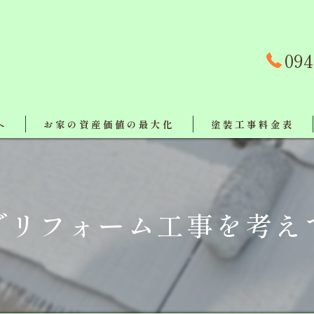
094
へ
お家の資産価値の最大化
塗装工事料金表
事例
対策
でリフォーム工事を考え