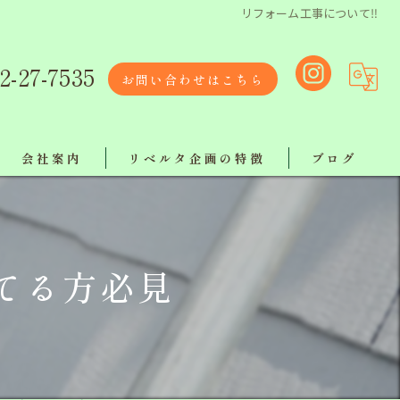
リフォーム工事について‼︎
2-27-7535
お問い合わせはこちら
会社案内
リベルタ企画の特徴
ブログ
リクルート
リフォーム
リベルタスタッフ紹介
塗り替え
てる方必見
【ボランティア活動報告】
屋根工事
工事
地域最安値で施工！ラインでお気軽にご相談