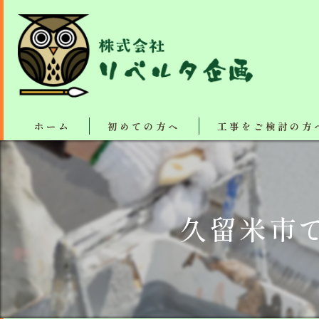
ホーム
初めての方へ
工事をご検討の方
塗装・リフォーム施工
断熱、防音、結露防止
久留米市
屋根カバー工法