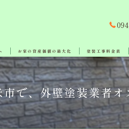
094
へ
お家の資産価値の最大化
塗装工事料金表
事例
対策
米市で、外壁塗装業者オ