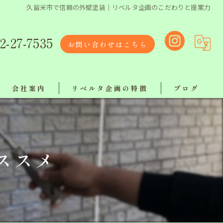
久留米市で信頼の外壁塗装｜リベルタ企画のこだわりと提案力
2-27-7535
お問い合わせはこちら
会社案内
リベルタ企画の特徴
ブログ
リクルート
リフォーム
リベルタスタッフ紹介
塗り替え
ススメ
【ボランティア活動報告】
屋根工事
工事
地域最安値で施工！ラインでお気軽にご相談