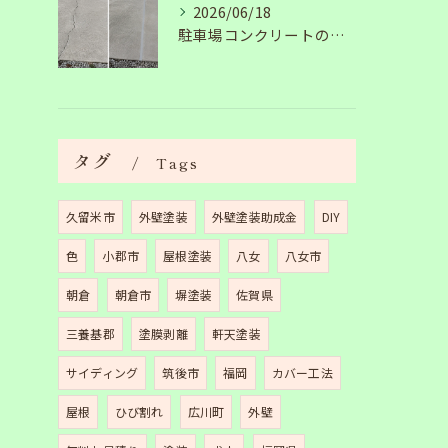
2026/06/18
駐車場コンクリートのひび割れは放置NG？原因と補修工事の施工事例を紹介
タグ
Tags
久留米市
外壁塗装
外壁塗装助成金
DIY
色
小郡市
屋根塗装
八女
八女市
朝倉
朝倉市
塀塗装
佐賀県
三養基郡
塗膜剥離
軒天塗装
サイディング
筑後市
福岡
カバー工法
屋根
ひび割れ
広川町
外壁