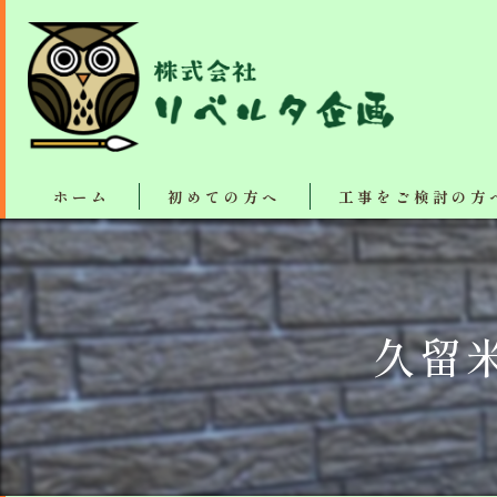
ホーム
初めての方へ
工事をご検討の方
塗装・リフォーム施工
断熱、防音、結露防止
久留
屋根カバー工法