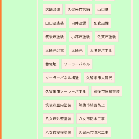
店舗改造
久留米市店舗
山口県
山口県塗装
向井設備
配管設備
筑後市塗装
小郡市塗装
佐賀市塗装
太陽光発電
太陽光
太陽光パネル
蓄電地
ソーラーパネル
ソーラーパネル構造
久留米市太陽光
久留米市ソーラーパネル
筑後市屋根塗装
筑後市室内塗装
筑後市結露防止
八女市外壁塗装
八女市防水工事
八女市屋根塗装
久留米市防水工事