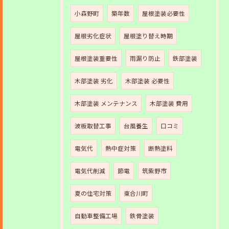
小森野町
築年数
屋根塗装必要性
屋根劣化症状
屋根塗り替え時期
屋根塗装重要性
雨漏り防止
鉄部塗装
木部塗装 劣化
木部塗装 必要性
木部塗装 メンテナンス
木部塗装 費用
波板取替工事
台風養生
口コミ
電気代
熱中症対策
断熱塗料
電気代削減
節電
筑紫野市
夏の住宅対策
東合川町
自動車整備工場
鉄骨塗装