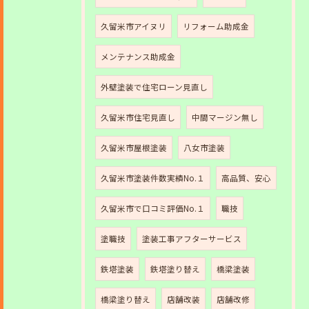
久留米市アイヌリ
リフォーム助成金
メンテナンス助成金
外壁塗装で住宅ローン見直し
久留米市住宅見直し
中間マージン無し
久留米市屋根塗装
八女市塗装
久留米市塗装件数実績No.１
高品質、安心
久留米市で口コミ評価No.１
職技
塗職技
塗装工事アフターサービス
鉄塔塗装
鉄塔塗り替え
橋梁塗装
橋梁塗り替え
店舗改装
店舗改修