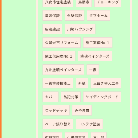
八女市住宅塗装
鳥栖市
チョーキング
塗装保証
外壁保証
タマホーム
昭和建設
川崎ハウジング
久留米市リフォーム
施工実績No.１
施工信用度No.１
塗魂ペインターズ
九州塗魂ペインターズ
一級
一級塗装技能士
外構
瓦葺き替え工事
カバー
防犯対策
サイディングボード
ウッドデッキ
みやま市
ベニア張り替え
コンテナ塗装
遮熱塗料
付帯部塗装
三井郡