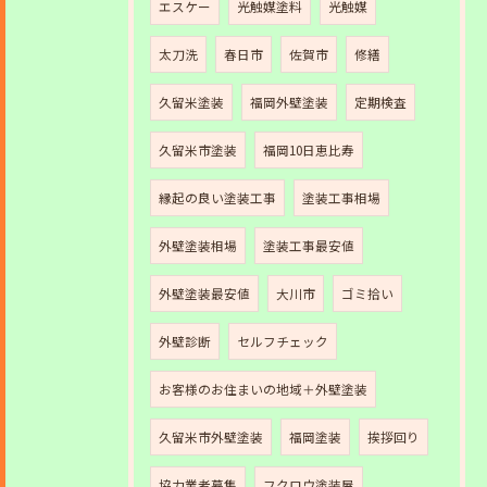
エスケー
光触媒塗料
光触媒
太刀洗
春日市
佐賀市
修繕
久留米塗装
福岡外壁塗装
定期検査
久留米市塗装
福岡10日恵比寿
縁起の良い塗装工事
塗装工事相場
外壁塗装相場
塗装工事最安値
外壁塗装最安値
大川市
ゴミ拾い
外壁診断
セルフチェック
お客様のお住まいの地域＋外壁塗装
久留米市外壁塗装
福岡塗装
挨拶回り
協力業者募集
フクロウ塗装屋