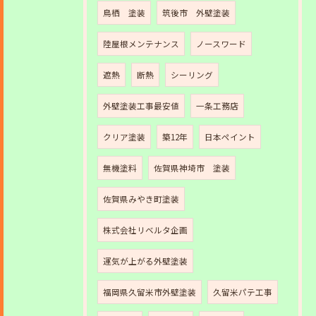
鳥栖 塗装
筑後市 外壁塗装
陸屋根メンテナンス
ノースワード
遮熱
断熱
シーリング
外壁塗装工事最安値
一条工務店
クリア塗装
築12年
日本ペイント
無機塗料
佐賀県神埼市 塗装
佐賀県みやき町塗装
株式会社リベルタ企画
運気が上がる外壁塗装
福岡県久留米市外壁塗装
久留米パテ工事