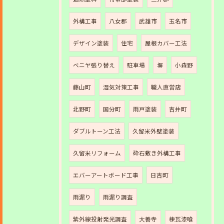
外構工事
八女郡
武雄市
玉名市
デザイン塗装
住宅
屋根カバー工法
ベニヤ張り替え
駐車場
塀
小森野
藤山町
湿気対策工事
職人直営店
北野町
国分町
雨戸塗装
吉井町
ダブルトーン工法
久留米外壁塗装
久留米リフォーム
砕石敷き外構工事
エバーアートボード工事
日吉町
雨漏り
雨漏り調査
紫外線投射発光調査
大善寺
棟瓦漆喰