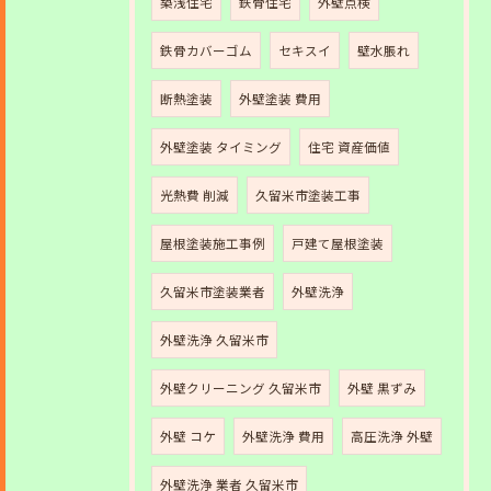
築浅住宅
鉄骨住宅
外壁点検
鉄骨カバーゴム
セキスイ
壁水脹れ
断熱塗装
外壁塗装 費用
外壁塗装 タイミング
住宅 資産価値
光熱費 削減
久留米市塗装工事
屋根塗装施工事例
戸建て屋根塗装
久留米市塗装業者
外壁洗浄
外壁洗浄 久留米市
外壁クリーニング 久留米市
外壁 黒ずみ
外壁 コケ
外壁洗浄 費用
高圧洗浄 外壁
外壁洗浄 業者 久留米市