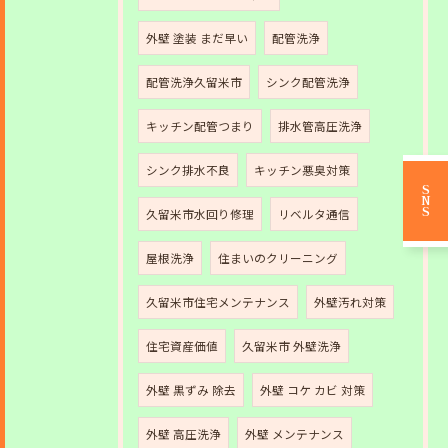
外壁 塗装 まだ早い
配管洗浄
配管洗浄久留米市
シンク配管洗浄
キッチン配管つまり
排水管高圧洗浄
シンク排水不良
キッチン悪臭対策
SNS
久留米市水回り修理
リベルタ通信
屋根洗浄
住まいのクリーニング
久留米市住宅メンテナンス
外壁汚れ対策
住宅資産価値
久留米市 外壁洗浄
外壁 黒ずみ 除去
外壁 コケ カビ 対策
外壁 高圧洗浄
外壁 メンテナンス