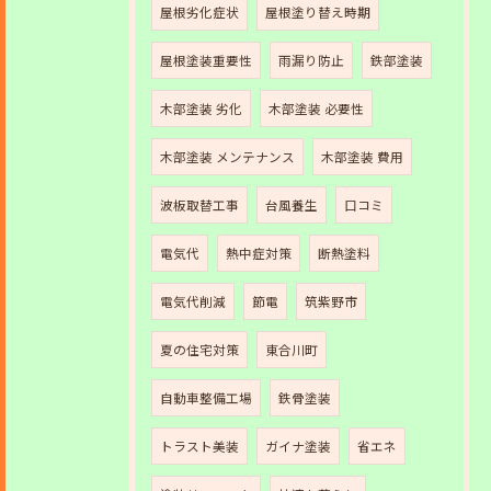
屋根劣化症状
屋根塗り替え時期
屋根塗装重要性
雨漏り防止
鉄部塗装
木部塗装 劣化
木部塗装 必要性
木部塗装 メンテナンス
木部塗装 費用
波板取替工事
台風養生
口コミ
電気代
熱中症対策
断熱塗料
電気代削減
節電
筑紫野市
夏の住宅対策
東合川町
自動車整備工場
鉄骨塗装
トラスト美装
ガイナ塗装
省エネ