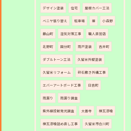
デザイン塗装
住宅
屋根カバー工法
ベニヤ張り替え
駐車場
塀
小森野
藤山町
湿気対策工事
職人直営店
北野町
国分町
雨戸塗装
吉井町
ダブルトーン工法
久留米外壁塗装
久留米リフォーム
砕石敷き外構工事
エバーアートボード工事
日吉町
雨漏り
雨漏り調査
紫外線投射発光調査
大善寺
棟瓦漆喰
棟瓦漆喰詰め直し工事
久留米市合川町