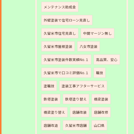
メンテナンス助成金
外壁塗装で住宅ローン見直し
久留米市住宅見直し
中間マージン無し
久留米市屋根塗装
八女市塗装
久留米市塗装件数実績No.１
高品質、安心
久留米市で口コミ評価No.１
職技
塗職技
塗装工事アフターサービス
鉄塔塗装
鉄塔塗り替え
橋梁塗装
橋梁塗り替え
店舗改装
店舗改修
店舗改造
久留米市店舗
山口県