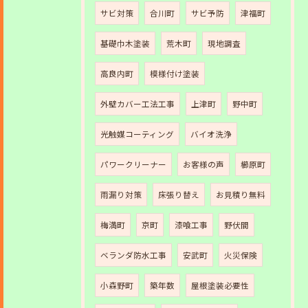
サビ対策
合川町
サビ予防
津福町
基礎巾木塗装
荒木町
現地調査
高良内町
模様付け塗装
外壁カバー工法工事
上津町
野中町
光触媒コーティング
バイオ洗浄
パワークリーナー
お客様の声
櫛原町
雨漏り対策
床張り替え
お見積り無料
梅満町
京町
漆喰工事
野伏間
ベランダ防水工事
安武町
火災保険
小森野町
築年数
屋根塗装必要性