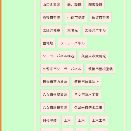
山口県塗装
向井設備
配管設備
筑後市塗装
小郡市塗装
佐賀市塗装
太陽光発電
太陽光
太陽光パネル
蓄電地
ソーラーパネル
ソーラーパネル構造
久留米市太陽光
久留米市ソーラーパネル
筑後市屋根塗装
筑後市室内塗装
筑後市結露防止
八女市外壁塗装
八女市防水工事
八女市屋根塗装
久留米市防水工事
付帯塗装
土木
土木
土木工事