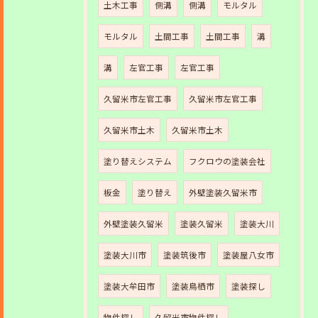
土木工事
側溝
側溝
モルタル
モルタル
土間工事
土間工事
溝
溝
左官工事
左官工事
久留米市左官工事
久留米市左官工事
久留米市土木
久留米市土木
塗り替えシステム
フクロウの塗装会社
板金
塗り替え
外壁塗装久留米市
外壁塗装久留米
塗装久留米
塗装大川
塗装大川市
塗装筑後市
塗装屋八女市
塗装大牟田市
塗装鳥栖市
塗装探し
物件探し
久留米市物件探し