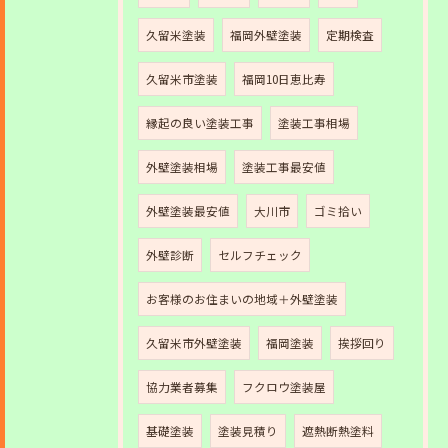
久留米塗装
福岡外壁塗装
定期検査
久留米市塗装
福岡10日恵比寿
縁起の良い塗装工事
塗装工事相場
外壁塗装相場
塗装工事最安値
外壁塗装最安値
大川市
ゴミ拾い
外壁診断
セルフチェック
お客様のお住まいの地域＋外壁塗装
久留米市外壁塗装
福岡塗装
挨拶回り
協力業者募集
フクロウ塗装屋
基礎塗装
塗装見積り
遮熱断熱塗料