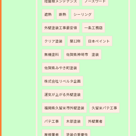
陸屋根メンテナンス
ノースワード
遮熱
断熱
シーリング
外壁塗装工事最安値
一条工務店
クリア塗装
築12年
日本ペイント
無機塗料
佐賀県神埼市 塗装
佐賀県みやき町塗装
株式会社リベルタ企画
運気が上がる外壁塗装
福岡県久留米市外壁塗装
久留米パテ工事
パテ工事
木部塗装
外壁業者
屋根業者
塗装の重要性