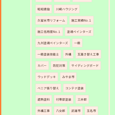
昭和建設
川崎ハウジング
久留米市リフォーム
施工実績No.１
施工信用度No.１
塗魂ペインターズ
九州塗魂ペインターズ
一級
一級塗装技能士
外構
瓦葺き替え工事
カバー
防犯対策
サイディングボード
ウッドデッキ
みやま市
ベニア張り替え
コンテナ塗装
遮熱塗料
付帯部塗装
三井郡
外構工事
八女郡
武雄市
玉名市