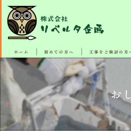
ホーム
初めての方へ
工事をご検討の方
塗装・リフォーム施工
断熱、防音、結露防止
お
屋根カバー工法