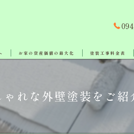
094
へ
お家の資産価値の最大化
塗装工事料金表
事例
対策
しゃれな外壁塗装をご紹