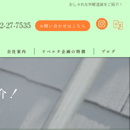
おしゃれな外壁塗装をご紹介！
2-27-7535
お問い合わせはこちら
会社案内
リベルタ企画の特徴
ブログ
リクルート
リフォーム
リベルタスタッフ紹介
塗り替え
介！
【ボランティア活動報告】
屋根工事
工事
地域最安値で施工！ラインでお気軽にご相談