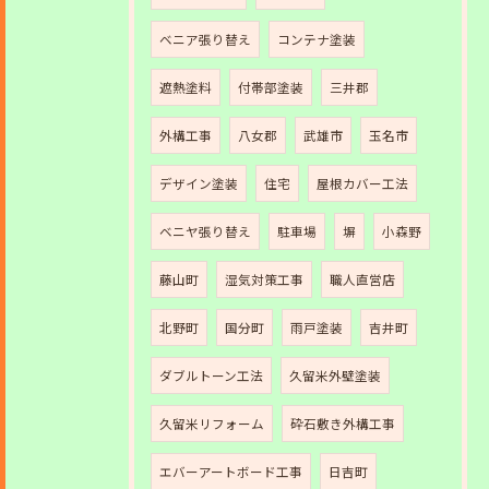
ベニア張り替え
コンテナ塗装
遮熱塗料
付帯部塗装
三井郡
外構工事
八女郡
武雄市
玉名市
デザイン塗装
住宅
屋根カバー工法
ベニヤ張り替え
駐車場
塀
小森野
藤山町
湿気対策工事
職人直営店
北野町
国分町
雨戸塗装
吉井町
ダブルトーン工法
久留米外壁塗装
久留米リフォーム
砕石敷き外構工事
エバーアートボード工事
日吉町