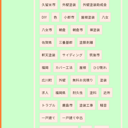
久留米市
外壁塗装
外壁塗装助成金
DIY
色
小郡市
屋根塗装
八女
八女市
朝倉
朝倉市
塀塗装
佐賀県
三養基郡
塗膜剥離
軒天塗装
サイディング
筑後市
福岡
カバー工法
屋根
ひび割れ
広川町
外壁
無料お見積り
塗装
求人
福岡県
耐久性
塗料
近所
トラブル
鹿島市
塗装工事
騒音
一戸建て
一戸建て中古