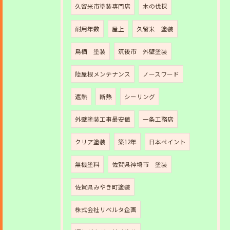
久留米市塗装専門店
木の伐採
耐用年数
屋上
久留米 塗装
鳥栖 塗装
筑後市 外壁塗装
陸屋根メンテナンス
ノースワード
遮熱
断熱
シーリング
外壁塗装工事最安値
一条工務店
クリア塗装
築12年
日本ペイント
無機塗料
佐賀県神埼市 塗装
佐賀県みやき町塗装
株式会社リベルタ企画