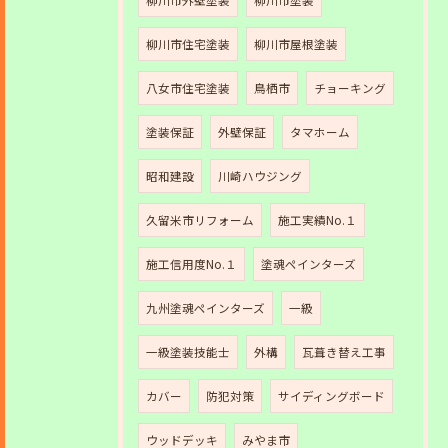
柳川市外壁塗装
柳川市塗装
柳川市住宅塗装
柳川市屋根塗装
八女市住宅塗装
鳥栖市
チョーキング
塗装保証
外壁保証
タマホーム
昭和建設
川崎ハウジング
久留米市リフォーム
施工実績No.１
施工信用度No.１
塗魂ペインターズ
九州塗魂ペインターズ
一級
一級塗装技能士
外構
瓦葺き替え工事
カバー
防犯対策
サイディングボード
ウッドデッキ
みやま市