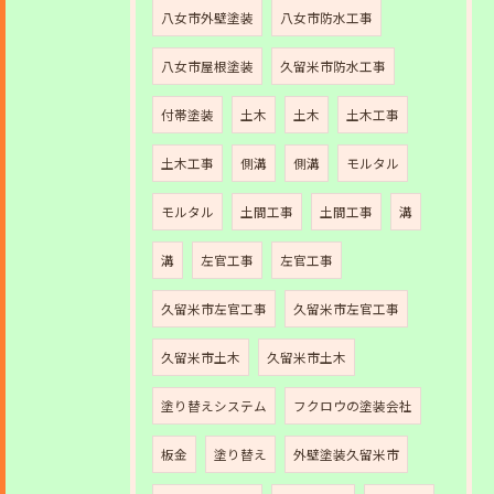
八女市外壁塗装
八女市防水工事
八女市屋根塗装
久留米市防水工事
付帯塗装
土木
土木
土木工事
土木工事
側溝
側溝
モルタル
モルタル
土間工事
土間工事
溝
溝
左官工事
左官工事
久留米市左官工事
久留米市左官工事
久留米市土木
久留米市土木
塗り替えシステム
フクロウの塗装会社
板金
塗り替え
外壁塗装久留米市