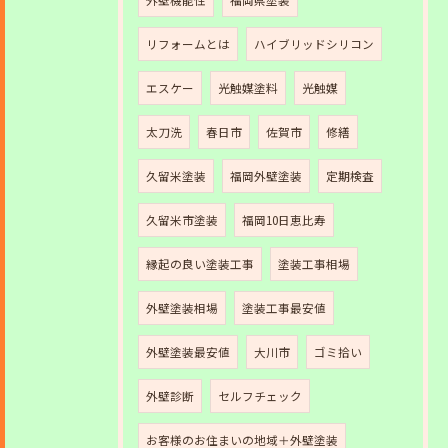
外壁機能性
福岡県塗装
リフォームとは
ハイブリッドシリコン
エスケー
光触媒塗料
光触媒
太刀洗
春日市
佐賀市
修繕
久留米塗装
福岡外壁塗装
定期検査
久留米市塗装
福岡10日恵比寿
縁起の良い塗装工事
塗装工事相場
外壁塗装相場
塗装工事最安値
外壁塗装最安値
大川市
ゴミ拾い
外壁診断
セルフチェック
お客様のお住まいの地域＋外壁塗装