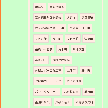
雨漏り
雨漏り調査
紫外線投射発光調査
大善寺
棟瓦漆喰
棟瓦漆喰詰め直し工事
久留米市合川町
サビ対策
合川町
サビ予防
津福町
基礎巾木塗装
荒木町
現地調査
高良内町
模様付け塗装
外壁カバー工法工事
上津町
野中町
光触媒コーティング
バイオ洗浄
パワークリーナー
お客様の声
櫛原町
雨漏り対策
床張り替え
お見積り無料