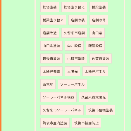
鉄塔塗装
鉄塔塗り替え
橋梁塗装
橋梁塗り替え
店舗改装
店舗改修
店舗改造
久留米市店舗
山口県
山口県塗装
向井設備
配管設備
筑後市塗装
小郡市塗装
佐賀市塗装
太陽光発電
太陽光
太陽光パネル
蓄電地
ソーラーパネル
ソーラーパネル構造
久留米市太陽光
久留米市ソーラーパネル
筑後市屋根塗装
筑後市室内塗装
筑後市結露防止