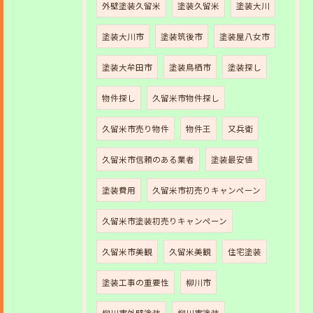
外壁塗装久留米
塗装久留米
塗装大川
塗装大川市
塗装筑後市
塗装屋八女市
塗装大牟田市
塗装鳥栖市
塗装探し
物件探し
久留米市物件探し
久留米市売り物件
物件王
又兵衛
久留米市信頼のある業者
塗装最安値
塗装費用
久留米市初売りキャンペーン
久留米市塗装初売りキャンペーン
久留米市美観
久留米美観
住宅塗装
塗装工事の重要性
柳川市