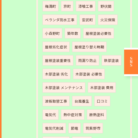
梅満町
京町
漆喰工事
野伏間
ベランダ防水工事
安武町
火災保険
小森野町
築年数
屋根塗装必要性
屋根劣化症状
屋根塗り替え時期
SNS
屋根塗装重要性
雨漏り防止
鉄部塗装
木部塗装 劣化
木部塗装 必要性
木部塗装 メンテナンス
木部塗装 費用
波板取替工事
台風養生
口コミ
電気代
熱中症対策
断熱塗料
電気代削減
節電
筑紫野市