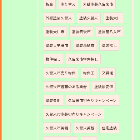
板金
塗り替え
外壁塗装久留米市
外壁塗装久留米
塗装久留米
塗装大川
塗装大川市
塗装筑後市
塗装屋八女市
塗装大牟田市
塗装鳥栖市
塗装探し
物件探し
久留米市物件探し
久留米市売り物件
物件王
又兵衛
久留米市信頼のある業者
塗装最安値
塗装費用
久留米市初売りキャンペーン
久留米市塗装初売りキャンペーン
久留米市美観
久留米美観
住宅塗装