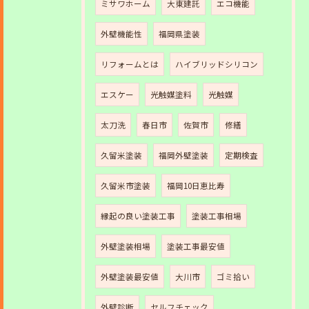
ミサワホーム
大東建託
エコ機能
外壁機能性
福岡県塗装
リフォームとは
ハイブリッドシリコン
エスケー
光触媒塗料
光触媒
太刀洗
春日市
佐賀市
修繕
久留米塗装
福岡外壁塗装
定期検査
久留米市塗装
福岡10日恵比寿
縁起の良い塗装工事
塗装工事相場
外壁塗装相場
塗装工事最安値
外壁塗装最安値
大川市
ゴミ拾い
外壁診断
セルフチェック