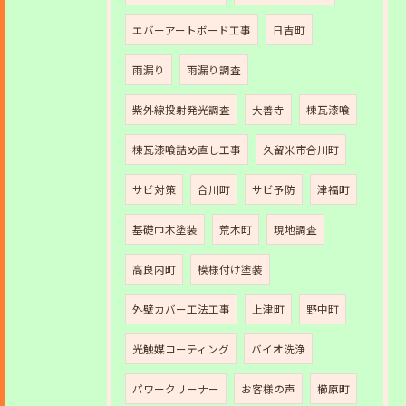
エバーアートボード工事
日吉町
雨漏り
雨漏り調査
紫外線投射発光調査
大善寺
棟瓦漆喰
棟瓦漆喰詰め直し工事
久留米市合川町
サビ対策
合川町
サビ予防
津福町
基礎巾木塗装
荒木町
現地調査
高良内町
模様付け塗装
外壁カバー工法工事
上津町
野中町
光触媒コーティング
バイオ洗浄
パワークリーナー
お客様の声
櫛原町