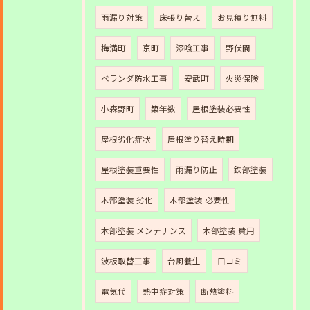
雨漏り対策
床張り替え
お見積り無料
梅満町
京町
漆喰工事
野伏間
ベランダ防水工事
安武町
火災保険
小森野町
築年数
屋根塗装必要性
屋根劣化症状
屋根塗り替え時期
屋根塗装重要性
雨漏り防止
鉄部塗装
木部塗装 劣化
木部塗装 必要性
木部塗装 メンテナンス
木部塗装 費用
波板取替工事
台風養生
口コミ
電気代
熱中症対策
断熱塗料