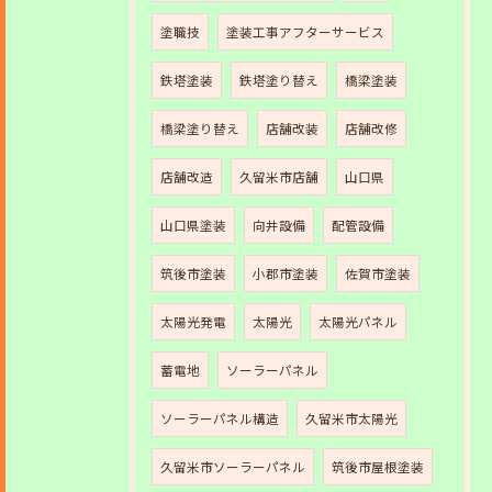
塗職技
塗装工事アフターサービス
鉄塔塗装
鉄塔塗り替え
橋梁塗装
橋梁塗り替え
店舗改装
店舗改修
店舗改造
久留米市店舗
山口県
山口県塗装
向井設備
配管設備
筑後市塗装
小郡市塗装
佐賀市塗装
太陽光発電
太陽光
太陽光パネル
蓄電地
ソーラーパネル
ソーラーパネル構造
久留米市太陽光
久留米市ソーラーパネル
筑後市屋根塗装