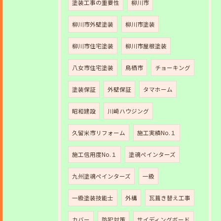
塗装工事の重要性
柳川市
柳川市外壁塗装
柳川市塗装
柳川市住宅塗装
柳川市屋根塗装
八女市住宅塗装
鳥栖市
チョーキング
塗装保証
外壁保証
タマホーム
昭和建設
川崎ハウジング
久留米市リフォーム
施工実績No.１
施工信用度No.１
塗魂ペインターズ
九州塗魂ペインターズ
一級
一級塗装技能士
外構
瓦葺き替え工事
カバー
防犯対策
サイディングボード