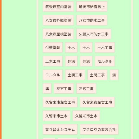
筑後市室内塗装
筑後市結露防止
八女市外壁塗装
八女市防水工事
八女市屋根塗装
久留米市防水工事
付帯塗装
土木
土木
土木工事
土木工事
側溝
側溝
モルタル
モルタル
土間工事
土間工事
溝
溝
左官工事
左官工事
久留米市左官工事
久留米市左官工事
久留米市土木
久留米市土木
塗り替えシステム
フクロウの塗装会社