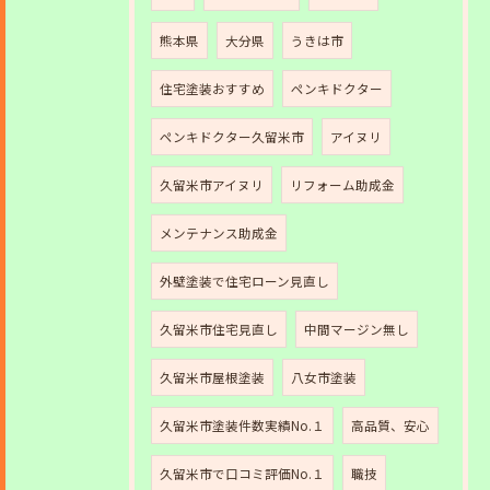
熊本県
大分県
うきは市
住宅塗装おすすめ
ペンキドクター
ペンキドクター久留米市
アイヌリ
久留米市アイヌリ
リフォーム助成金
メンテナンス助成金
外壁塗装で住宅ローン見直し
久留米市住宅見直し
中間マージン無し
久留米市屋根塗装
八女市塗装
久留米市塗装件数実績No.１
高品質、安心
久留米市で口コミ評価No.１
職技