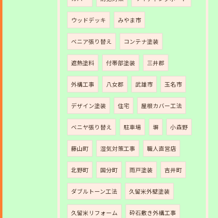
ウッドデッキ
みやま市
ベニア張り替え
コンテナ塗装
遮熱塗料
付帯部塗装
三井郡
外構工事
八女郡
武雄市
玉名市
デザイン塗装
住宅
屋根カバー工法
ベニヤ張り替え
駐車場
塀
小森野
藤山町
湿気対策工事
職人直営店
北野町
国分町
雨戸塗装
吉井町
ダブルトーン工法
久留米外壁塗装
久留米リフォーム
砕石敷き外構工事