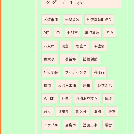
タグ
Tags
久留米市
外壁塗装
外壁塗装助成金
DIY
色
小郡市
屋根塗装
八女
八女市
朝倉
朝倉市
塀塗装
佐賀県
三養基郡
塗膜剥離
軒天塗装
サイディング
筑後市
福岡
カバー工法
屋根
ひび割れ
広川町
外壁
無料お見積り
塗装
求人
福岡県
耐久性
塗料
近所
トラブル
鹿島市
塗装工事
騒音