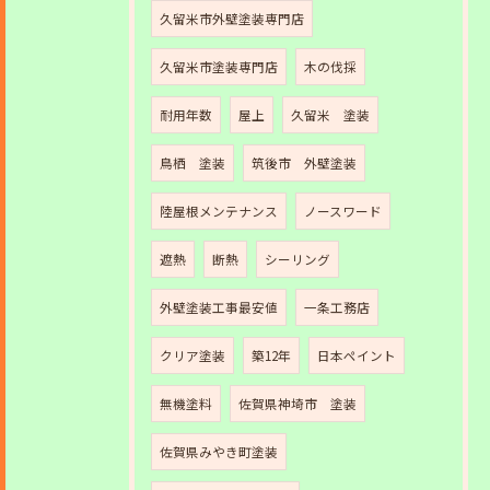
久留米市外壁塗装専門店
久留米市塗装専門店
木の伐採
耐用年数
屋上
久留米 塗装
鳥栖 塗装
筑後市 外壁塗装
陸屋根メンテナンス
ノースワード
遮熱
断熱
シーリング
外壁塗装工事最安値
一条工務店
クリア塗装
築12年
日本ペイント
無機塗料
佐賀県神埼市 塗装
佐賀県みやき町塗装