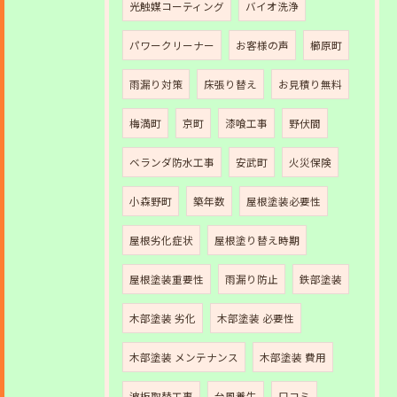
光触媒コーティング
バイオ洗浄
パワークリーナー
お客様の声
櫛原町
雨漏り対策
床張り替え
お見積り無料
梅満町
京町
漆喰工事
野伏間
ベランダ防水工事
安武町
火災保険
小森野町
築年数
屋根塗装必要性
屋根劣化症状
屋根塗り替え時期
屋根塗装重要性
雨漏り防止
鉄部塗装
木部塗装 劣化
木部塗装 必要性
木部塗装 メンテナンス
木部塗装 費用
波板取替工事
台風養生
口コミ