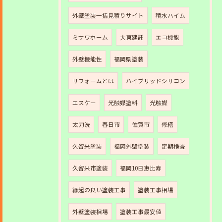
外壁塗装一括見積りサイト
積水ハイム
ミサワホーム
大東建託
エコ機能
外壁機能性
福岡県塗装
リフォームとは
ハイブリッドシリコン
エスケー
光触媒塗料
光触媒
太刀洗
春日市
佐賀市
修繕
久留米塗装
福岡外壁塗装
定期検査
久留米市塗装
福岡10日恵比寿
縁起の良い塗装工事
塗装工事相場
外壁塗装相場
塗装工事最安値