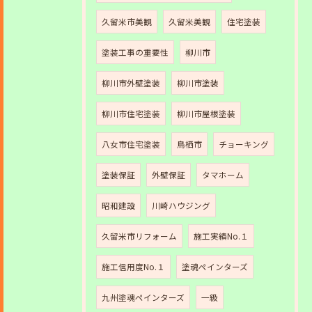
久留米市美観
久留米美観
住宅塗装
塗装工事の重要性
柳川市
柳川市外壁塗装
柳川市塗装
柳川市住宅塗装
柳川市屋根塗装
八女市住宅塗装
鳥栖市
チョーキング
塗装保証
外壁保証
タマホーム
昭和建設
川崎ハウジング
久留米市リフォーム
施工実績No.１
施工信用度No.１
塗魂ペインターズ
九州塗魂ペインターズ
一級