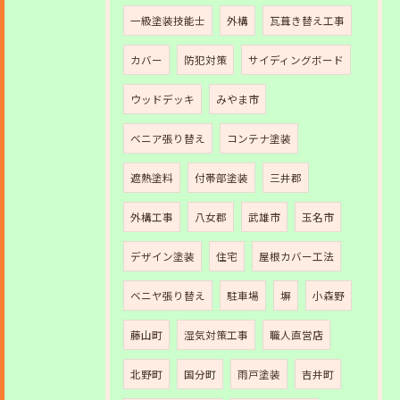
一級塗装技能士
外構
瓦葺き替え工事
カバー
防犯対策
サイディングボード
ウッドデッキ
みやま市
ベニア張り替え
コンテナ塗装
遮熱塗料
付帯部塗装
三井郡
外構工事
八女郡
武雄市
玉名市
デザイン塗装
住宅
屋根カバー工法
ベニヤ張り替え
駐車場
塀
小森野
藤山町
湿気対策工事
職人直営店
北野町
国分町
雨戸塗装
吉井町