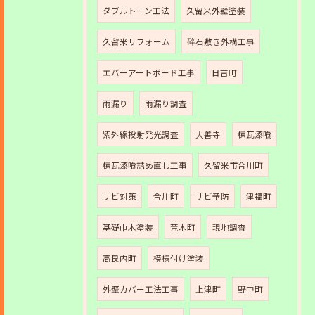
ダブルトーン工法
久留米外壁塗装
久留米リフォーム
砕石敷き外構工事
エバーアートボード工事
日吉町
雨漏り
雨漏り調査
紫外線投射発光調査
大善寺
棟瓦漆喰
棟瓦漆喰詰め直し工事
久留米市合川町
サビ対策
合川町
サビ予防
津福町
基礎巾木塗装
荒木町
現地調査
高良内町
模様付け塗装
外壁カバー工法工事
上津町
野中町