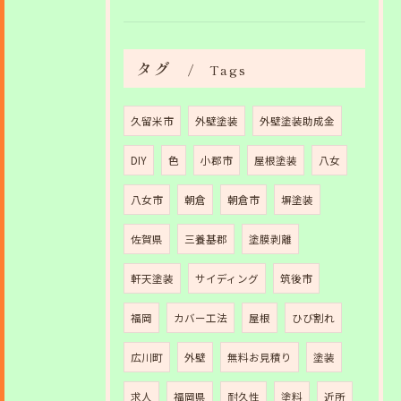
タグ
Tags
久留米市
外壁塗装
外壁塗装助成金
DIY
色
小郡市
屋根塗装
八女
八女市
朝倉
朝倉市
塀塗装
佐賀県
三養基郡
塗膜剥離
軒天塗装
サイディング
筑後市
福岡
カバー工法
屋根
ひび割れ
広川町
外壁
無料お見積り
塗装
求人
福岡県
耐久性
塗料
近所