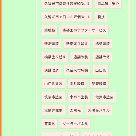
久留米市塗装件数実績No.１
高品質、安心
久留米市で口コミ評価No.１
職技
塗職技
塗装工事アフターサービス
鉄塔塗装
鉄塔塗り替え
橋梁塗装
橋梁塗り替え
店舗改装
店舗改修
店舗改造
久留米市店舗
山口県
山口県塗装
向井設備
配管設備
筑後市塗装
小郡市塗装
佐賀市塗装
太陽光発電
太陽光
太陽光パネル
蓄電地
ソーラーパネル