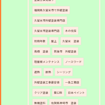
福岡県久留米市で外壁塗装
久留米市外壁塗装専門店
久留米市塗装専門店
木の伐採
耐用年数
屋上
久留米 塗装
鳥栖 塗装
筑後市 外壁塗装
陸屋根メンテナンス
ノースワード
遮熱
断熱
シーリング
外壁塗装工事最安値
一条工務店
クリア塗装
築12年
日本ペイント
無機塗料
佐賀県神埼市 塗装