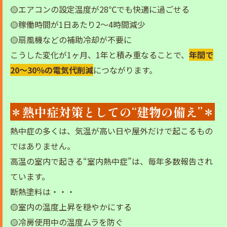
🟡エアコンの設定温度が28℃でも快適に過ごせる
🟡稼働時間が1日あたり2〜4時間減少
🟡扇風機などの補助冷却が不要に
こうした変化が1ヶ月、1年と積み重なることで、
年間で
20〜30％の電気代削減
につながります。
＊熱中症対策としての“建物の備え”＊
熱中症の多くは、気温が高い日や屋外だけで起こるもの
ではありません。
高温の室内で起きる“室内熱中症”は、毎年多数報告され
ています。
断熱塗料は・・・
🟡室内の温度上昇を穏やかにする
🟡冷房使用中の温度ムラを防ぐ