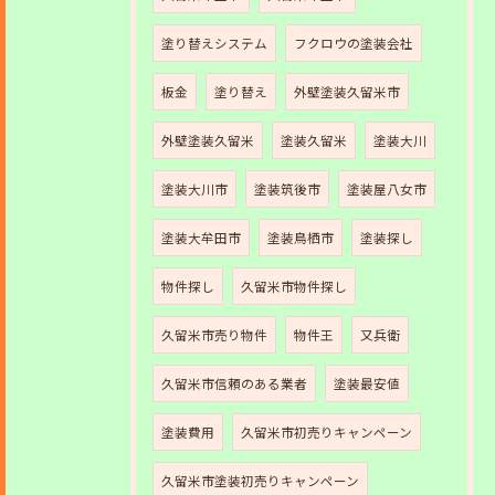
塗り替えシステム
フクロウの塗装会社
板金
塗り替え
外壁塗装久留米市
外壁塗装久留米
塗装久留米
塗装大川
塗装大川市
塗装筑後市
塗装屋八女市
塗装大牟田市
塗装鳥栖市
塗装探し
物件探し
久留米市物件探し
久留米市売り物件
物件王
又兵衛
久留米市信頼のある業者
塗装最安値
塗装費用
久留米市初売りキャンペーン
久留米市塗装初売りキャンペーン