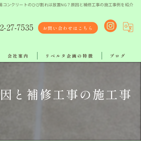
場コンクリートのひび割れは放置NG？原因と補修工事の施工事例を紹介
2-27-7535
お問い合わせはこちら
会社案内
リベルタ企画の特徴
ブログ
リクルート
リフォーム
原因と補修工事の施工事
リベルタスタッフ紹介
塗り替え
【ボランティア活動報告】
屋根工事
工事
地域最安値で施工！ラインでお気軽にご相談