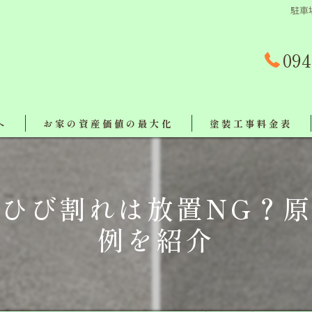
駐車
094
へ
お家の資産価値の最大化
塗装工事料金表
事例
ひび割れは放置NG？
対策
例を紹介