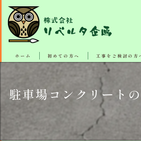
ホーム
初めての方へ
工事をご検討の方
塗装・リフォーム施工
駐車場コンクリートの
断熱、防音、結露防止
屋根カバー工法