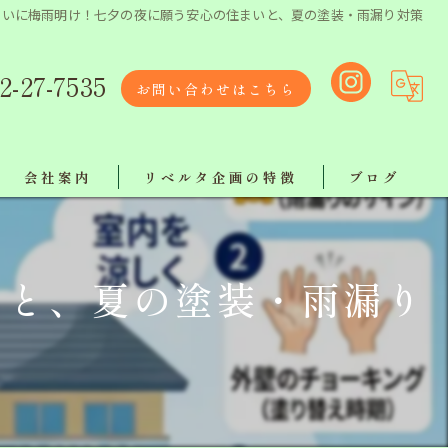
ついに梅雨明け！七夕の夜に願う安心の住まいと、夏の塗装・雨漏り対策
2-27-7535
お問い合わせはこちら
会社案内
リベルタ企画の特徴
ブログ
リクルート
リフォーム
いと、夏の塗装・雨漏り
リベルタスタッフ紹介
塗り替え
【ボランティア活動報告】
屋根工事
工事
地域最安値で施工！ラインでお気軽にご相談