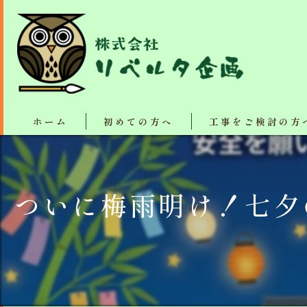
ホーム
初めての方へ
工事をご検討の方
塗装・リフォーム施工
ついに梅雨明け！七夕
断熱、防音、結露防止
屋根カバー工法