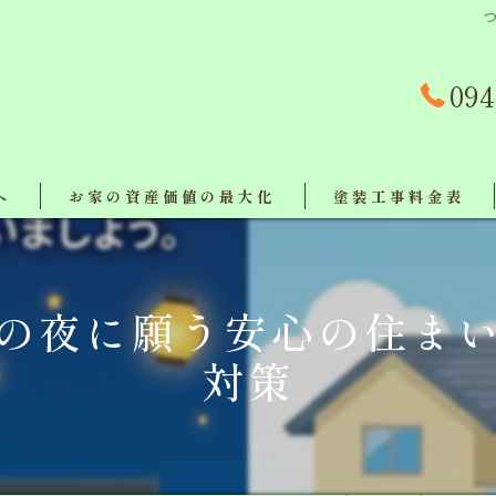
094
へ
お家の資産価値の最大化
塗装工事料金表
事例
の夜に願う安心の住ま
対策
対策