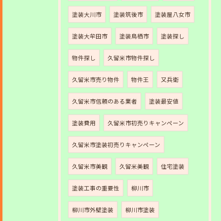
塗装大川市
塗装筑後市
塗装屋八女市
塗装大牟田市
塗装鳥栖市
塗装探し
物件探し
久留米市物件探し
久留米市売り物件
物件王
又兵衛
久留米市信頼のある業者
塗装最安値
塗装費用
久留米市初売りキャンペーン
久留米市塗装初売りキャンペーン
久留米市美観
久留米美観
住宅塗装
塗装工事の重要性
柳川市
柳川市外壁塗装
柳川市塗装