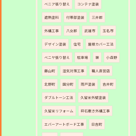
ベニア張り替え
コンテナ塗装
遮熱塗料
付帯部塗装
三井郡
外構工事
八女郡
武雄市
玉名市
デザイン塗装
住宅
屋根カバー工法
ベニヤ張り替え
駐車場
塀
小森野
藤山町
湿気対策工事
職人直営店
北野町
国分町
雨戸塗装
吉井町
ダブルトーン工法
久留米外壁塗装
久留米リフォーム
砕石敷き外構工事
エバーアートボード工事
日吉町