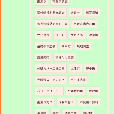
雨漏り
雨漏り調査
紫外線投射発光調査
大善寺
棟瓦漆喰
棟瓦漆喰詰め直し工事
久留米市合川町
サビ対策
合川町
サビ予防
津福町
基礎巾木塗装
荒木町
現地調査
高良内町
模様付け塗装
外壁カバー工法工事
上津町
野中町
光触媒コーティング
バイオ洗浄
パワークリーナー
お客様の声
櫛原町
雨漏り対策
床張り替え
お見積り無料
梅満町
京町
漆喰工事
野伏間