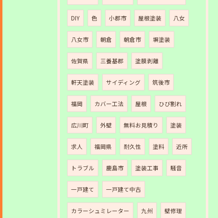
DIY
色
小郡市
屋根塗装
八女
八女市
朝倉
朝倉市
塀塗装
佐賀県
三養基郡
塗膜剥離
軒天塗装
サイディング
筑後市
福岡
カバー工法
屋根
ひび割れ
広川町
外壁
無料お見積り
塗装
求人
福岡県
耐久性
塗料
近所
トラブル
鹿島市
塗装工事
騒音
一戸建て
一戸建て中古
カラーシュミレーター
九州
壁修理