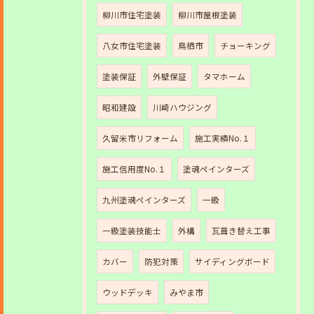
柳川市住宅塗装
柳川市屋根塗装
八女市住宅塗装
鳥栖市
チョーキング
塗装保証
外壁保証
タマホーム
昭和建設
川崎ハウジング
久留米市リフォーム
施工実績No.１
施工信用度No.１
塗魂ペインターズ
九州塗魂ペインターズ
一級
一級塗装技能士
外構
瓦葺き替え工事
カバー
防犯対策
サイディングボード
ウッドデッキ
みやま市