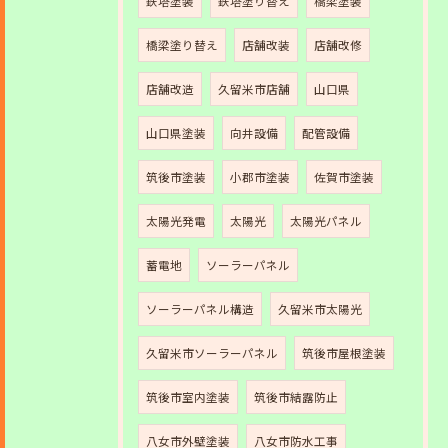
鉄塔塗装
鉄塔塗り替え
橋梁塗装
橋梁塗り替え
店舗改装
店舗改修
店舗改造
久留米市店舗
山口県
山口県塗装
向井設備
配管設備
筑後市塗装
小郡市塗装
佐賀市塗装
太陽光発電
太陽光
太陽光パネル
蓄電地
ソーラーパネル
ソーラーパネル構造
久留米市太陽光
久留米市ソーラーパネル
筑後市屋根塗装
筑後市室内塗装
筑後市結露防止
八女市外壁塗装
八女市防水工事