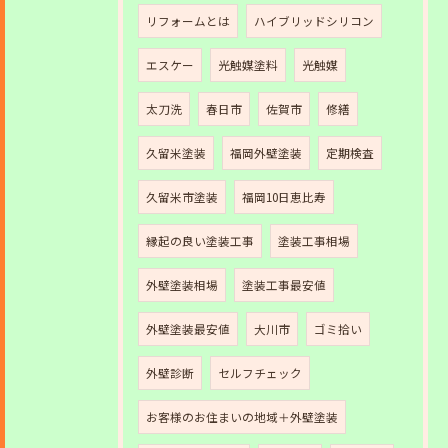
リフォームとは
ハイブリッドシリコン
エスケー
光触媒塗料
光触媒
太刀洗
春日市
佐賀市
修繕
久留米塗装
福岡外壁塗装
定期検査
久留米市塗装
福岡10日恵比寿
縁起の良い塗装工事
塗装工事相場
外壁塗装相場
塗装工事最安値
外壁塗装最安値
大川市
ゴミ拾い
外壁診断
セルフチェック
お客様のお住まいの地域＋外壁塗装