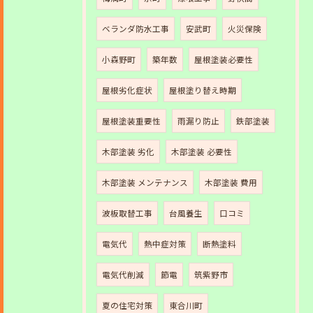
ベランダ防水工事
安武町
火災保険
小森野町
築年数
屋根塗装必要性
屋根劣化症状
屋根塗り替え時期
屋根塗装重要性
雨漏り防止
鉄部塗装
木部塗装 劣化
木部塗装 必要性
木部塗装 メンテナンス
木部塗装 費用
波板取替工事
台風養生
口コミ
電気代
熱中症対策
断熱塗料
電気代削減
節電
筑紫野市
夏の住宅対策
東合川町