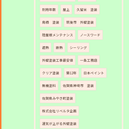
耐用年数
屋上
久留米 塗装
鳥栖 塗装
筑後市 外壁塗装
陸屋根メンテナンス
ノースワード
遮熱
断熱
シーリング
外壁塗装工事最安値
一条工務店
クリア塗装
築12年
日本ペイント
無機塗料
佐賀県神埼市 塗装
佐賀県みやき町塗装
株式会社リベルタ企画
運気が上がる外壁塗装