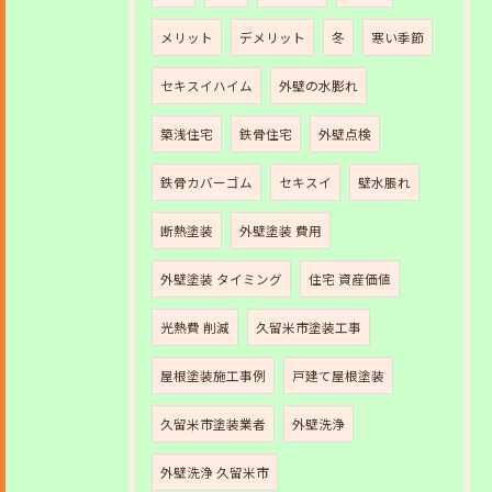
メリット
デメリット
冬
寒い季節
セキスイハイム
外壁の水膨れ
築浅住宅
鉄骨住宅
外壁点検
鉄骨カバーゴム
セキスイ
壁水脹れ
断熱塗装
外壁塗装 費用
外壁塗装 タイミング
住宅 資産価値
光熱費 削減
久留米市塗装工事
屋根塗装施工事例
戸建て屋根塗装
久留米市塗装業者
外壁洗浄
外壁洗浄 久留米市