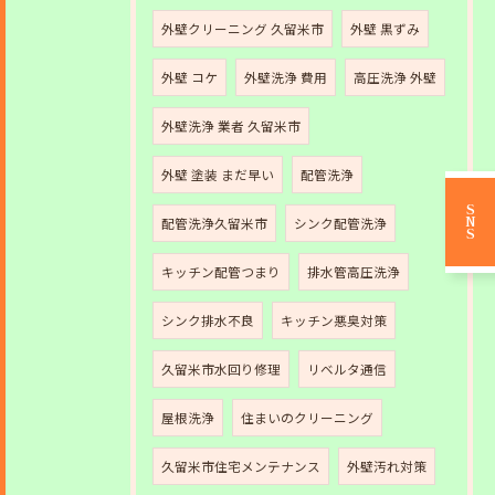
外壁クリーニング 久留米市
外壁 黒ずみ
外壁 コケ
外壁洗浄 費用
高圧洗浄 外壁
外壁洗浄 業者 久留米市
外壁 塗装 まだ早い
配管洗浄
SNS
配管洗浄久留米市
シンク配管洗浄
キッチン配管つまり
排水管高圧洗浄
シンク排水不良
キッチン悪臭対策
久留米市水回り修理
リベルタ通信
屋根洗浄
住まいのクリーニング
久留米市住宅メンテナンス
外壁汚れ対策