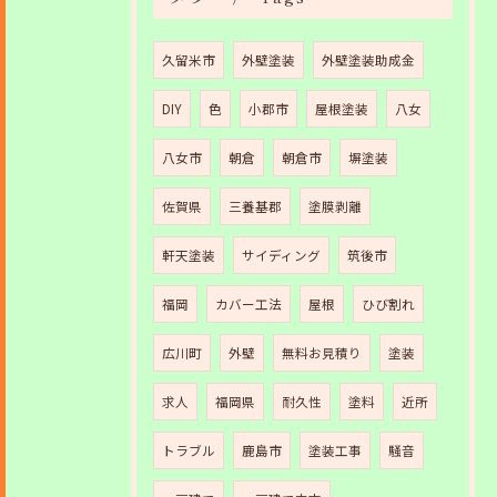
久留米市
外壁塗装
外壁塗装助成金
DIY
色
小郡市
屋根塗装
八女
八女市
朝倉
朝倉市
塀塗装
佐賀県
三養基郡
塗膜剥離
軒天塗装
サイディング
筑後市
福岡
カバー工法
屋根
ひび割れ
広川町
外壁
無料お見積り
塗装
求人
福岡県
耐久性
塗料
近所
トラブル
鹿島市
塗装工事
騒音