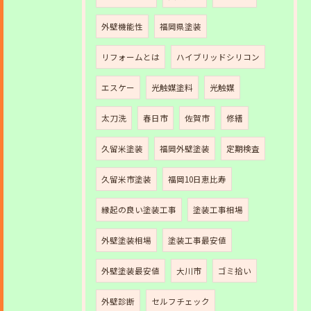
外壁機能性
福岡県塗装
リフォームとは
ハイブリッドシリコン
エスケー
光触媒塗料
光触媒
太刀洗
春日市
佐賀市
修繕
久留米塗装
福岡外壁塗装
定期検査
久留米市塗装
福岡10日恵比寿
縁起の良い塗装工事
塗装工事相場
外壁塗装相場
塗装工事最安値
外壁塗装最安値
大川市
ゴミ拾い
外壁診断
セルフチェック