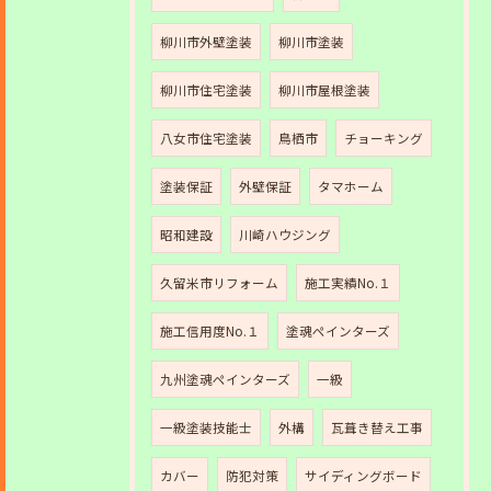
柳川市外壁塗装
柳川市塗装
柳川市住宅塗装
柳川市屋根塗装
八女市住宅塗装
鳥栖市
チョーキング
塗装保証
外壁保証
タマホーム
昭和建設
川崎ハウジング
久留米市リフォーム
施工実績No.１
施工信用度No.１
塗魂ペインターズ
九州塗魂ペインターズ
一級
一級塗装技能士
外構
瓦葺き替え工事
カバー
防犯対策
サイディングボード