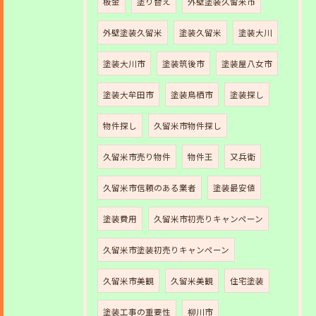
板金
塗り替え
外壁塗装久留米市
外壁塗装久留米
塗装久留米
塗装大川
塗装大川市
塗装筑後市
塗装屋八女市
塗装大牟田市
塗装鳥栖市
塗装探し
物件探し
久留米市物件探し
久留米市売り物件
物件王
又兵衛
久留米市信頼のある業者
塗装最安値
塗装費用
久留米市初売りキャンペーン
久留米市塗装初売りキャンペーン
久留米市美観
久留米美観
住宅塗装
塗装工事の重要性
柳川市