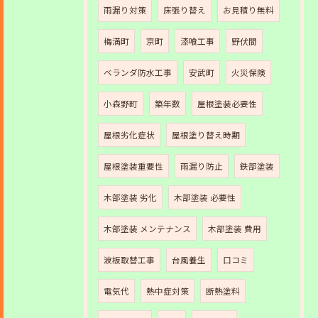
雨漏り対策
床張り替え
お見積り無料
梅満町
京町
漆喰工事
野伏間
ベランダ防水工事
安武町
火災保険
小森野町
築年数
屋根塗装必要性
屋根劣化症状
屋根塗り替え時期
屋根塗装重要性
雨漏り防止
鉄部塗装
木部塗装 劣化
木部塗装 必要性
木部塗装 メンテナンス
木部塗装 費用
波板取替工事
台風養生
口コミ
電気代
熱中症対策
断熱塗料