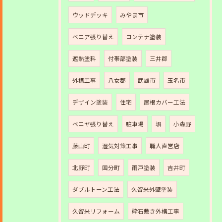
ウッドデッキ
みやま市
ベニア張り替え
コンテナ塗装
遮熱塗料
付帯部塗装
三井郡
外構工事
八女郡
武雄市
玉名市
デザイン塗装
住宅
屋根カバー工法
ベニヤ張り替え
駐車場
塀
小森野
藤山町
湿気対策工事
職人直営店
北野町
国分町
雨戸塗装
吉井町
ダブルトーン工法
久留米外壁塗装
久留米リフォーム
砕石敷き外構工事