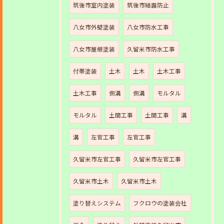
筑後市室内塗装
筑後市結露防止
八女市外壁塗装
八女市防水工事
八女市屋根塗装
久留米市防水工事
付帯塗装
土木
土木
土木工事
土木工事
側溝
側溝
モルタル
モルタル
土間工事
土間工事
溝
溝
左官工事
左官工事
久留米市左官工事
久留米市左官工事
久留米市土木
久留米市土木
塗り替えシステム
フクロウの塗装会社