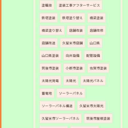
塗職技
塗装工事アフターサービス
鉄塔塗装
鉄塔塗り替え
橋梁塗装
橋梁塗り替え
店舗改装
店舗改修
店舗改造
久留米市店舗
山口県
山口県塗装
向井設備
配管設備
筑後市塗装
小郡市塗装
佐賀市塗装
太陽光発電
太陽光
太陽光パネル
蓄電地
ソーラーパネル
ソーラーパネル構造
久留米市太陽光
久留米市ソーラーパネル
筑後市屋根塗装