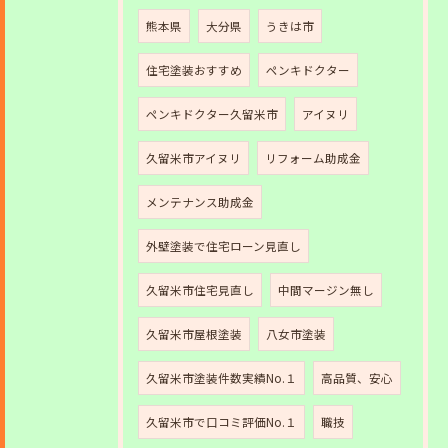
熊本県
大分県
うきは市
住宅塗装おすすめ
ペンキドクター
ペンキドクター久留米市
アイヌリ
久留米市アイヌリ
リフォーム助成金
メンテナンス助成金
外壁塗装で住宅ローン見直し
久留米市住宅見直し
中間マージン無し
久留米市屋根塗装
八女市塗装
久留米市塗装件数実績No.１
高品質、安心
久留米市で口コミ評価No.１
職技