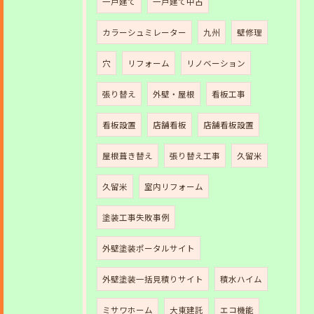
一戸建て
一戸建て中古
カラーシュミレーター
九州
壁修理
穴
リフォーム
リノベーション
張り替え
外壁・屋根
看板工事
看板設置
店舗看板
店舗看板設置
屋根葺き替え
張り替え工事
久留米
久留米
室内リフォーム
塗装工事失敗事例
外壁塗装ポータルサイト
外壁塗装一括見積りサイト
積水ハイム
ミサワホーム
大東建託
エコ機能