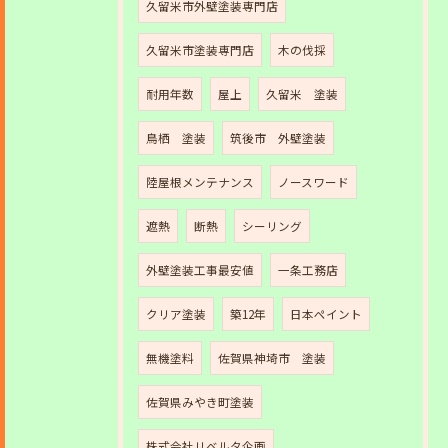
久留米市外壁塗装専門店
久留米市塗装専門店
木の伐採
耐用年数
屋上
久留米 塗装
鳥栖 塗装
筑後市 外壁塗装
陸屋根メンテナンス
ノースワード
遮熱
断熱
シーリング
外壁塗装工事最安値
一条工務店
クリア塗装
築12年
日本ペイント
無機塗料
佐賀県神埼市 塗装
佐賀県みやき町塗装
株式会社リベルタ企画