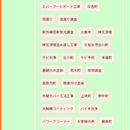
エバーアートボード工事
日吉町
雨漏り
雨漏り調査
紫外線投射発光調査
大善寺
棟瓦漆喰
棟瓦漆喰詰め直し工事
久留米市合川町
サビ対策
合川町
サビ予防
津福町
基礎巾木塗装
荒木町
現地調査
高良内町
模様付け塗装
外壁カバー工法工事
上津町
野中町
光触媒コーティング
バイオ洗浄
パワークリーナー
お客様の声
櫛原町