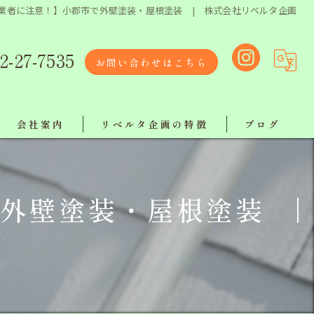
業者に注意！】小郡市で外壁塗装・屋根塗装 | 株式会社リベルタ企画
2-27-7535
お問い合わせはこちら
会社案内
リベルタ企画の特徴
ブログ
リクルート
リフォーム
外壁塗装・屋根塗装 |
リベルタスタッフ紹介
塗り替え
画
【ボランティア活動報告】
屋根工事
工事
地域最安値で施工！ラインでお気軽にご相談