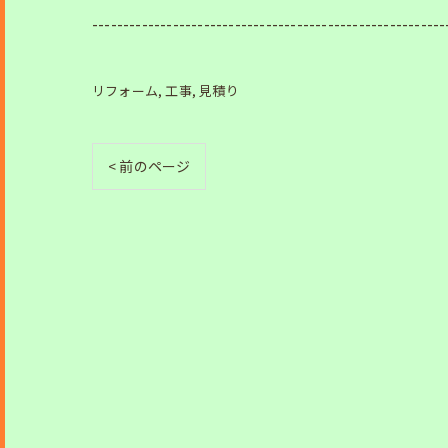
---------------------------------------------------------
リフォーム
工事
見積り
< 前のページ