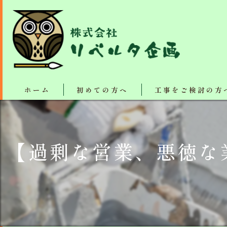
ホーム
初めての方へ
工事をご検討の方
塗装・リフォーム施工
【過剰な営業、悪徳な
断熱、防音、結露防止
屋根カバー工法