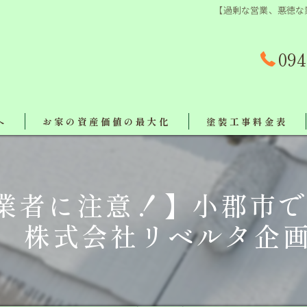
【過剰な営業、悪徳な
094
へ
お家の資産価値の最大化
塗装工事料金表
事例
業者に注意！】小郡市で
対策
株式会社リベルタ企