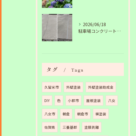
2026/06/18
駐車場コンクリートのひび割れは放置NG？原因と補修工事の施工事例を紹介
タグ
Tags
久留米市
外壁塗装
外壁塗装助成金
DIY
色
小郡市
屋根塗装
八女
八女市
朝倉
朝倉市
塀塗装
佐賀県
三養基郡
塗膜剥離