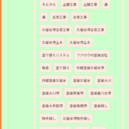
モルタル
土間工事
土間工事
溝
溝
左官工事
左官工事
久留米市左官工事
久留米市左官工事
久留米市土木
久留米市土木
塗り替えシステム
フクロウの塗装会社
板金
塗り替え
外壁塗装久留米市
外壁塗装久留米
塗装久留米
塗装大川
塗装大川市
塗装筑後市
塗装屋八女市
塗装大牟田市
塗装鳥栖市
塗装探し
物件探し
久留米市物件探し