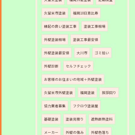
久留米市塗装
福岡10日恵比寿
縁起の良い塗装工事
塗装工事相場
外壁塗装相場
塗装工事最安値
外壁塗装最安値
大川市
ゴミ拾い
外壁診断
セルフチェック
お客様のお住まいの地域＋外壁塗装
久留米市外壁塗装
福岡塗装
挨拶回り
協力業者募集
フクロウ塗装屋
基礎塗装
塗装見積り
遮熱断熱塗料
メーカー
外壁の傷み
外壁色落ち