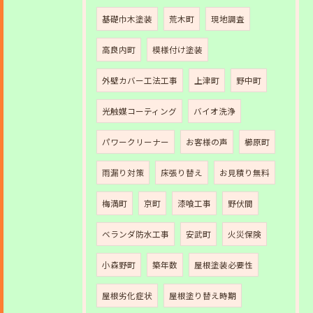
基礎巾木塗装
荒木町
現地調査
高良内町
模様付け塗装
外壁カバー工法工事
上津町
野中町
光触媒コーティング
バイオ洗浄
パワークリーナー
お客様の声
櫛原町
雨漏り対策
床張り替え
お見積り無料
梅満町
京町
漆喰工事
野伏間
ベランダ防水工事
安武町
火災保険
小森野町
築年数
屋根塗装必要性
屋根劣化症状
屋根塗り替え時期