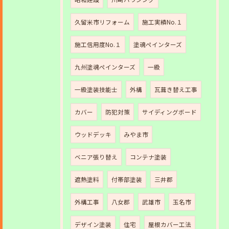
久留米市リフォーム
施工実績No.１
施工信用度No.１
塗魂ペインターズ
九州塗魂ペインターズ
一級
一級塗装技能士
外構
瓦葺き替え工事
カバー
防犯対策
サイディングボード
ウッドデッキ
みやま市
ベニア張り替え
コンテナ塗装
遮熱塗料
付帯部塗装
三井郡
外構工事
八女郡
武雄市
玉名市
デザイン塗装
住宅
屋根カバー工法