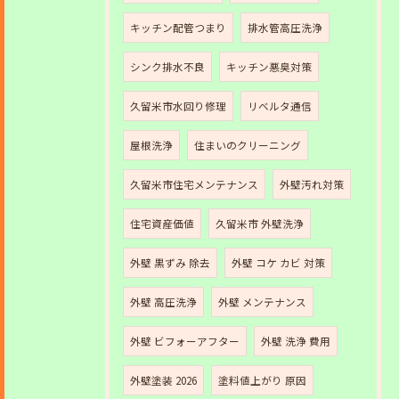
キッチン配管つまり
排水管高圧洗浄
シンク排水不良
キッチン悪臭対策
久留米市水回り修理
リベルタ通信
屋根洗浄
住まいのクリーニング
久留米市住宅メンテナンス
外壁汚れ対策
住宅資産価値
久留米市 外壁洗浄
外壁 黒ずみ 除去
外壁 コケ カビ 対策
外壁 高圧洗浄
外壁 メンテナンス
外壁 ビフォーアフター
外壁 洗浄 費用
外壁塗装 2026
塗料値上がり 原因