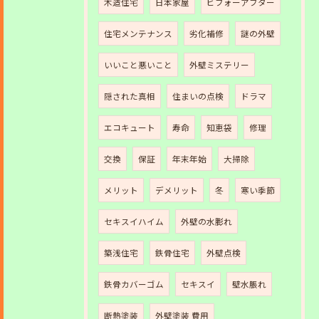
木造住宅
日本家屋
ビフォーアフター
住宅メンテナンス
劣化補修
謎の外壁
いいこと悪いこと
外壁ミステリー
隠された真相
住まいの点検
ドラマ
エコキュート
寿命
知恵袋
修理
交換
保証
年末年始
大掃除
メリット
デメリット
冬
寒い季節
セキスイハイム
外壁の水膨れ
築浅住宅
鉄骨住宅
外壁点検
鉄骨カバーゴム
セキスイ
壁水脹れ
断熱塗装
外壁塗装 費用