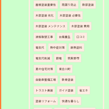
屋根塗装重要性
雨漏り防止
鉄部塗装
木部塗装 劣化
木部塗装 必要性
木部塗装 メンテナンス
木部塗装 費用
波板取替工事
台風養生
口コミ
電気代
熱中症対策
断熱塗料
電気代削減
節電
筑紫野市
夏の住宅対策
東合川町
自動車整備工場
鉄骨塗装
トラスト美装
ガイナ塗装
省エネ
塗装リフォーム
快適な暮らし