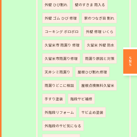
外壁 ひび割れ
壁のすきま 雨入る
外壁 ゴム ひび 修理
家のつなぎ目 割れ
コーキング ボロボロ
外壁 修理 いくら
久留米市 雨漏り 修理
久留米 外壁 防水
久留米市雨漏り修理
雨漏り原因と対策
SNS
天井シミ雨漏り
屋根ひび割れ修理
雨漏りどこに相談
屋根点検無料久留米
手すり塗装
階段サビ補修
外階段リフォーム
サビ止め塗装
外階段のサビ気になる