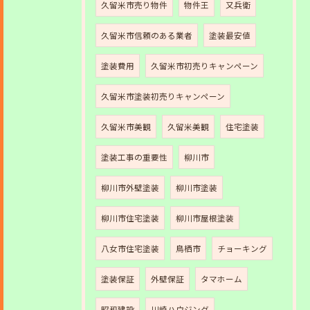
久留米市売り物件
物件王
又兵衛
久留米市信頼のある業者
塗装最安値
塗装費用
久留米市初売りキャンペーン
久留米市塗装初売りキャンペーン
久留米市美観
久留米美観
住宅塗装
塗装工事の重要性
柳川市
柳川市外壁塗装
柳川市塗装
柳川市住宅塗装
柳川市屋根塗装
八女市住宅塗装
鳥栖市
チョーキング
塗装保証
外壁保証
タマホーム
昭和建設
川崎ハウジング