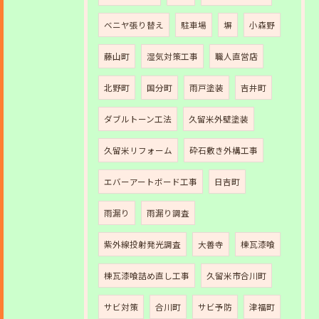
ベニヤ張り替え
駐車場
塀
小森野
藤山町
湿気対策工事
職人直営店
北野町
国分町
雨戸塗装
吉井町
ダブルトーン工法
久留米外壁塗装
久留米リフォーム
砕石敷き外構工事
エバーアートボード工事
日吉町
雨漏り
雨漏り調査
紫外線投射発光調査
大善寺
棟瓦漆喰
棟瓦漆喰詰め直し工事
久留米市合川町
サビ対策
合川町
サビ予防
津福町