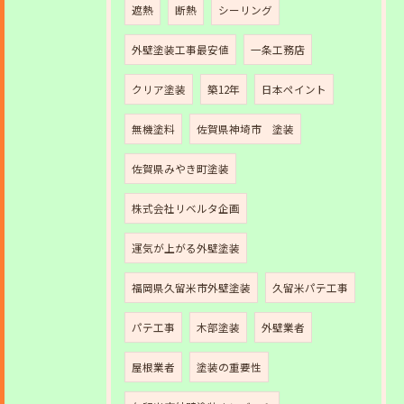
遮熱
断熱
シーリング
外壁塗装工事最安値
一条工務店
クリア塗装
築12年
日本ペイント
無機塗料
佐賀県神埼市 塗装
佐賀県みやき町塗装
株式会社リベルタ企画
運気が上がる外壁塗装
福岡県久留米市外壁塗装
久留米パテ工事
パテ工事
木部塗装
外壁業者
屋根業者
塗装の重要性