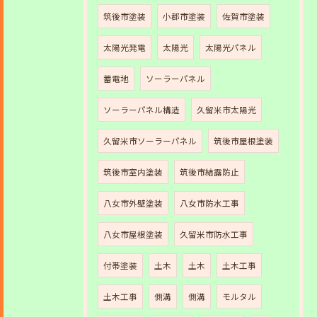
筑後市塗装
小郡市塗装
佐賀市塗装
太陽光発電
太陽光
太陽光パネル
蓄電地
ソーラーパネル
ソーラーパネル構造
久留米市太陽光
久留米市ソーラーパネル
筑後市屋根塗装
筑後市室内塗装
筑後市結露防止
八女市外壁塗装
八女市防水工事
八女市屋根塗装
久留米市防水工事
付帯塗装
土木
土木
土木工事
土木工事
側溝
側溝
モルタル