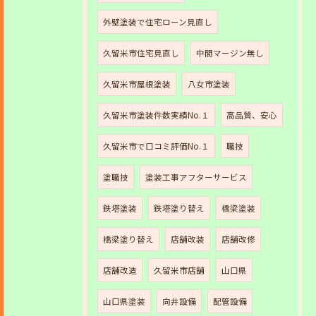
外壁塗装で住宅ローン見直し
久留米市住宅見直し
中間マージン無し
久留米市屋根塗装
八女市塗装
久留米市塗装件数実績No.１
高品質、安心
久留米市で口コミ評価No.１
職技
塗職技
塗装工事アフターサービス
鉄塔塗装
鉄塔塗り替え
橋梁塗装
橋梁塗り替え
店舗改装
店舗改修
店舗改造
久留米市店舗
山口県
山口県塗装
向井設備
配管設備