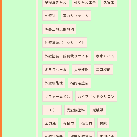
屋根葺き替え
張り替え工事
久留米
久留米
室内リフォーム
塗装工事失敗事例
外壁塗装ポータルサイト
外壁塗装一括見積りサイト
積水ハイム
ミサワホーム
大東建託
エコ機能
外壁機能性
福岡県塗装
リフォームとは
ハイブリッドシリコン
エスケー
光触媒塗料
光触媒
太刀洗
春日市
佐賀市
修繕
久留米塗装
福岡外壁塗装
定期検査