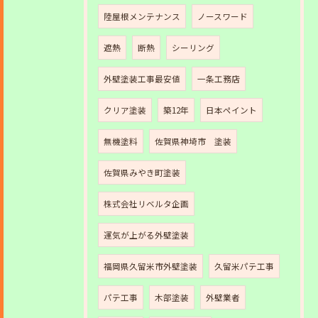
陸屋根メンテナンス
ノースワード
遮熱
断熱
シーリング
外壁塗装工事最安値
一条工務店
クリア塗装
築12年
日本ペイント
無機塗料
佐賀県神埼市 塗装
佐賀県みやき町塗装
株式会社リベルタ企画
運気が上がる外壁塗装
福岡県久留米市外壁塗装
久留米パテ工事
パテ工事
木部塗装
外壁業者