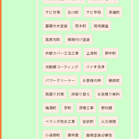
サビ対策
合川町
サビ予防
津福町
基礎巾木塗装
荒木町
現地調査
高良内町
模様付け塗装
外壁カバー工法工事
上津町
野中町
光触媒コーティング
バイオ洗浄
パワークリーナー
お客様の声
櫛原町
雨漏り対策
床張り替え
お見積り無料
梅満町
京町
漆喰工事
野伏間
ベランダ防水工事
安武町
火災保険
小森野町
築年数
屋根塗装必要性