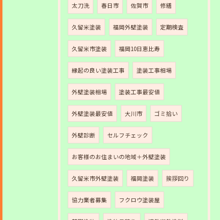
太刀洗
春日市
佐賀市
修繕
久留米塗装
福岡外壁塗装
定期検査
久留米市塗装
福岡10日恵比寿
縁起の良い塗装工事
塗装工事相場
外壁塗装相場
塗装工事最安値
外壁塗装最安値
大川市
ゴミ拾い
外壁診断
セルフチェック
お客様のお住まいの地域＋外壁塗装
久留米市外壁塗装
福岡塗装
挨拶回り
協力業者募集
フクロウ塗装屋