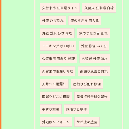
久留米市 駐車場ライン
久留米 駐車場 白線
外壁 ひび割れ
壁のすきま 雨入る
外壁 ゴム ひび 修理
家のつなぎ目 割れ
コーキング ボロボロ
外壁 修理 いくら
久留米市 雨漏り 修理
久留米 外壁 防水
久留米市雨漏り修理
雨漏り原因と対策
天井シミ雨漏り
屋根ひび割れ修理
雨漏りどこに相談
屋根点検無料久留米
手すり塗装
階段サビ補修
外階段リフォーム
サビ止め塗装