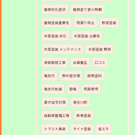
屋根劣化症状
屋根塗り替え時期
屋根塗装重要性
雨漏り防止
鉄部塗装
木部塗装 劣化
木部塗装 必要性
木部塗装 メンテナンス
木部塗装 費用
波板取替工事
台風養生
口コミ
電気代
熱中症対策
断熱塗料
電気代削減
節電
筑紫野市
夏の住宅対策
東合川町
自動車整備工場
鉄骨塗装
トラスト美装
ガイナ塗装
省エネ