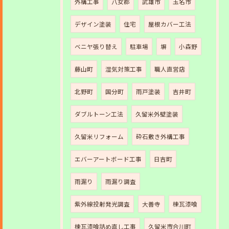
外構工事
八女郡
武雄市
玉名市
デザイン塗装
住宅
屋根カバー工法
ベニヤ張り替え
駐車場
塀
小森野
藤山町
湿気対策工事
職人直営店
北野町
国分町
雨戸塗装
吉井町
ダブルトーン工法
久留米外壁塗装
久留米リフォーム
砕石敷き外構工事
エバーアートボード工事
日吉町
雨漏り
雨漏り調査
紫外線投射発光調査
大善寺
棟瓦漆喰
棟瓦漆喰詰め直し工事
久留米市合川町