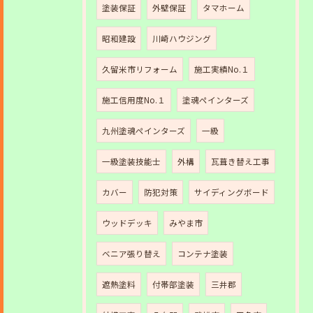
塗装保証
外壁保証
タマホーム
昭和建設
川崎ハウジング
久留米市リフォーム
施工実績No.１
施工信用度No.１
塗魂ペインターズ
九州塗魂ペインターズ
一級
一級塗装技能士
外構
瓦葺き替え工事
カバー
防犯対策
サイディングボード
ウッドデッキ
みやま市
ベニア張り替え
コンテナ塗装
遮熱塗料
付帯部塗装
三井郡