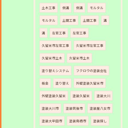
土木工事
側溝
側溝
モルタル
モルタル
土間工事
土間工事
溝
溝
左官工事
左官工事
久留米市左官工事
久留米市左官工事
久留米市土木
久留米市土木
塗り替えシステム
フクロウの塗装会社
板金
塗り替え
外壁塗装久留米市
外壁塗装久留米
塗装久留米
塗装大川
塗装大川市
塗装筑後市
塗装屋八女市
塗装大牟田市
塗装鳥栖市
塗装探し