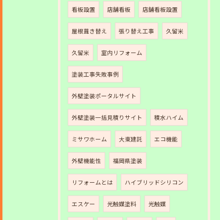
看板設置
店舗看板
店舗看板設置
屋根葺き替え
張り替え工事
久留米
久留米
室内リフォーム
塗装工事失敗事例
外壁塗装ポータルサイト
外壁塗装一括見積りサイト
積水ハイム
ミサワホーム
大東建託
エコ機能
外壁機能性
福岡県塗装
リフォームとは
ハイブリッドシリコン
エスケー
光触媒塗料
光触媒