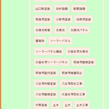
山口県塗装
向井設備
配管設備
筑後市塗装
小郡市塗装
佐賀市塗装
太陽光発電
太陽光
太陽光パネル
蓄電地
ソーラーパネル
ソーラーパネル構造
久留米市太陽光
久留米市ソーラーパネル
筑後市屋根塗装
筑後市室内塗装
筑後市結露防止
八女市外壁塗装
八女市防水工事
八女市屋根塗装
久留米市防水工事
付帯塗装
土木
土木
土木工事