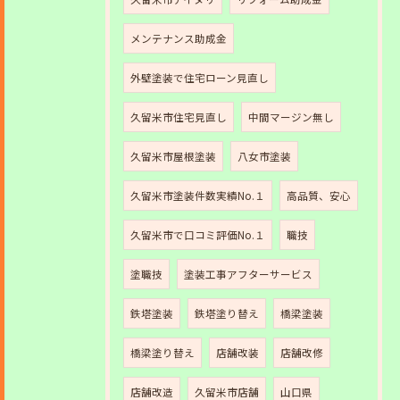
メンテナンス助成金
外壁塗装で住宅ローン見直し
久留米市住宅見直し
中間マージン無し
久留米市屋根塗装
八女市塗装
久留米市塗装件数実績No.１
高品質、安心
久留米市で口コミ評価No.１
職技
塗職技
塗装工事アフターサービス
鉄塔塗装
鉄塔塗り替え
橋梁塗装
橋梁塗り替え
店舗改装
店舗改修
店舗改造
久留米市店舗
山口県