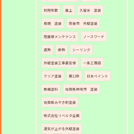
耐用年数
屋上
久留米 塗装
鳥栖 塗装
筑後市 外壁塗装
陸屋根メンテナンス
ノースワード
遮熱
断熱
シーリング
外壁塗装工事最安値
一条工務店
クリア塗装
築12年
日本ペイント
無機塗料
佐賀県神埼市 塗装
佐賀県みやき町塗装
株式会社リベルタ企画
運気が上がる外壁塗装