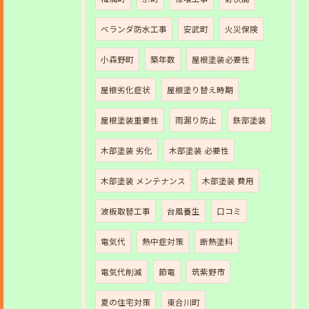
ベランダ防水工事
安武町
火災保険
小森野町
築年数
屋根塗装必要性
屋根劣化症状
屋根塗り替え時期
屋根塗装重要性
雨漏り防止
鉄部塗装
木部塗装 劣化
木部塗装 必要性
木部塗装 メンテナンス
木部塗装 費用
波板取替工事
台風養生
口コミ
電気代
熱中症対策
断熱塗料
電気代削減
節電
筑紫野市
夏の住宅対策
東合川町