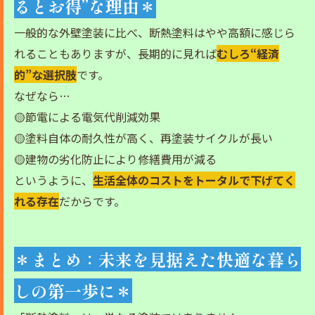
るとお得”な理由＊
一般的な外壁塗装に比べ、断熱塗料はやや高額に感じら
れることもありますが、長期的に見れば
むしろ“経済
的”な選択肢
です。
なぜなら…
🟡節電による電気代削減効果
🟡塗料自体の耐久性が高く、再塗装サイクルが長い
🟡建物の劣化防止により修繕費用が減る
というように、
生活全体のコストをトータルで下げてく
れる存在
だからです。
＊まとめ：未来を見据えた快適な暮ら
しの第一歩に＊