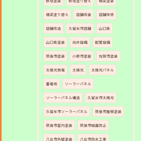
鉄塔塗装
鉄塔塗り替え
橋梁塗装
橋梁塗り替え
店舗改装
店舗改修
店舗改造
久留米市店舗
山口県
山口県塗装
向井設備
配管設備
筑後市塗装
小郡市塗装
佐賀市塗装
太陽光発電
太陽光
太陽光パネル
蓄電地
ソーラーパネル
ソーラーパネル構造
久留米市太陽光
久留米市ソーラーパネル
筑後市屋根塗装
筑後市室内塗装
筑後市結露防止
八女市外壁塗装
八女市防水工事