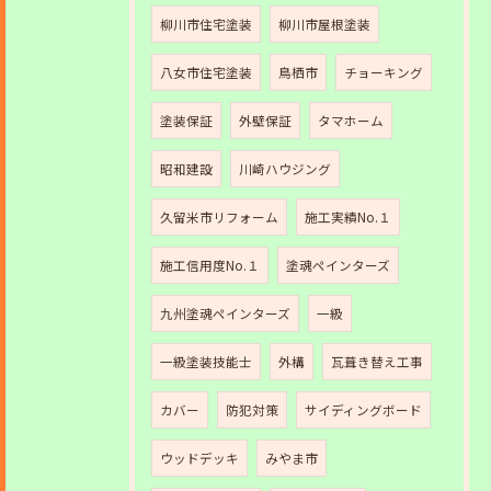
柳川市住宅塗装
柳川市屋根塗装
八女市住宅塗装
鳥栖市
チョーキング
塗装保証
外壁保証
タマホーム
昭和建設
川崎ハウジング
久留米市リフォーム
施工実績No.１
施工信用度No.１
塗魂ペインターズ
九州塗魂ペインターズ
一級
一級塗装技能士
外構
瓦葺き替え工事
カバー
防犯対策
サイディングボード
ウッドデッキ
みやま市