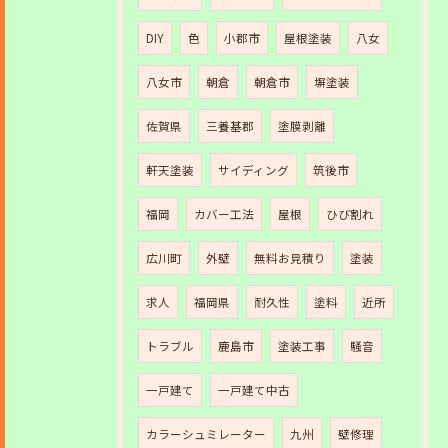
DIY
色
小郡市
屋根塗装
八女
八女市
朝倉
朝倉市
塀塗装
佐賀県
三養基郡
塗膜剥離
軒天塗装
サイディング
筑後市
福岡
カバー工法
屋根
ひび割れ
広川町
外壁
無料お見積り
塗装
求人
福岡県
耐久性
塗料
近所
トラブル
鹿島市
塗装工事
騒音
一戸建て
一戸建て中古
カラーシュミレーター
九州
壁修理