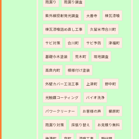
雨漏り
雨漏り調査
紫外線投射発光調査
大善寺
棟瓦漆喰
棟瓦漆喰詰め直し工事
久留米市合川町
サビ対策
合川町
サビ予防
津福町
基礎巾木塗装
荒木町
現地調査
高良内町
模様付け塗装
外壁カバー工法工事
上津町
野中町
光触媒コーティング
バイオ洗浄
パワークリーナー
お客様の声
櫛原町
雨漏り対策
床張り替え
お見積り無料
梅満町
京町
漆喰工事
野伏間