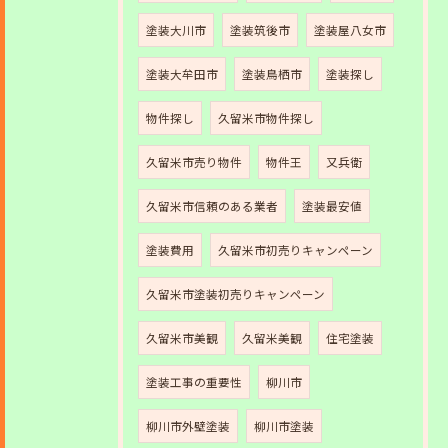
塗装大川市
塗装筑後市
塗装屋八女市
塗装大牟田市
塗装鳥栖市
塗装探し
物件探し
久留米市物件探し
久留米市売り物件
物件王
又兵衛
久留米市信頼のある業者
塗装最安値
塗装費用
久留米市初売りキャンペーン
久留米市塗装初売りキャンペーン
久留米市美観
久留米美観
住宅塗装
塗装工事の重要性
柳川市
柳川市外壁塗装
柳川市塗装