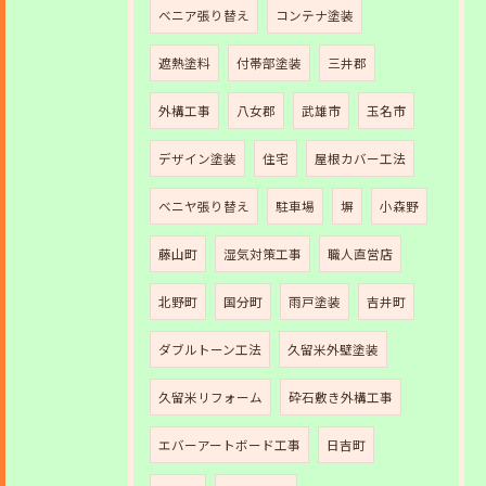
ベニア張り替え
コンテナ塗装
遮熱塗料
付帯部塗装
三井郡
外構工事
八女郡
武雄市
玉名市
デザイン塗装
住宅
屋根カバー工法
ベニヤ張り替え
駐車場
塀
小森野
藤山町
湿気対策工事
職人直営店
北野町
国分町
雨戸塗装
吉井町
ダブルトーン工法
久留米外壁塗装
久留米リフォーム
砕石敷き外構工事
エバーアートボード工事
日吉町