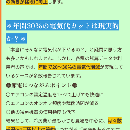
の効きが格段に向上
します。
＊年間30%の電気代カットは現実的
か？＊
「本当にそんなに電気代が下がるの？」と疑問に思う方
も多いかもしれません。しかし、各種の試算データや利
用者の声では、
年間で20〜30%の電気代削減
が実現して
いるケースが多数報告されています。
🟡節電につながるポイント🟡
〇エアコンの設定温度を1〜2℃上げても快適に
〇エアコンのオンオフ頻度や稼働時間が減る
〇他の冷房機器の使用頻度も低下
結果として、冷房費が最もかさむ夏場を中心に、
月々数
千円〜1万円以上の節約
につながるご家庭もあるのです。