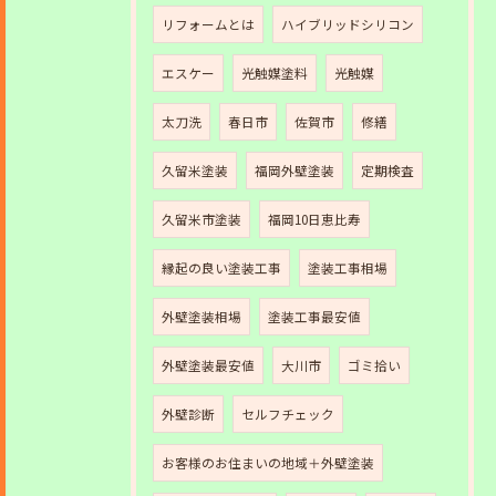
リフォームとは
ハイブリッドシリコン
エスケー
光触媒塗料
光触媒
太刀洗
春日市
佐賀市
修繕
久留米塗装
福岡外壁塗装
定期検査
久留米市塗装
福岡10日恵比寿
縁起の良い塗装工事
塗装工事相場
外壁塗装相場
塗装工事最安値
外壁塗装最安値
大川市
ゴミ拾い
外壁診断
セルフチェック
お客様のお住まいの地域＋外壁塗装