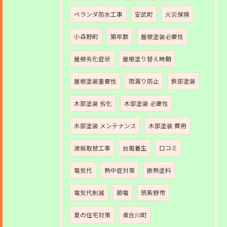
ベランダ防水工事
安武町
火災保険
小森野町
築年数
屋根塗装必要性
屋根劣化症状
屋根塗り替え時期
屋根塗装重要性
雨漏り防止
鉄部塗装
木部塗装 劣化
木部塗装 必要性
木部塗装 メンテナンス
木部塗装 費用
波板取替工事
台風養生
口コミ
電気代
熱中症対策
断熱塗料
電気代削減
節電
筑紫野市
夏の住宅対策
東合川町