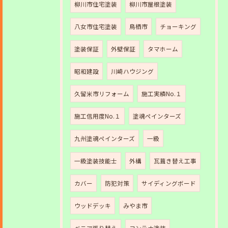
柳川市住宅塗装
柳川市屋根塗装
八女市住宅塗装
鳥栖市
チョーキング
塗装保証
外壁保証
タマホーム
昭和建設
川崎ハウジング
久留米市リフォーム
施工実績No.１
施工信用度No.１
塗魂ペインターズ
九州塗魂ペインターズ
一級
一級塗装技能士
外構
瓦葺き替え工事
カバー
防犯対策
サイディングボード
ウッドデッキ
みやま市