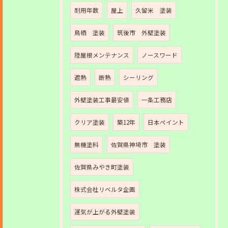
耐用年数
屋上
久留米 塗装
鳥栖 塗装
筑後市 外壁塗装
陸屋根メンテナンス
ノースワード
遮熱
断熱
シーリング
外壁塗装工事最安値
一条工務店
クリア塗装
築12年
日本ペイント
無機塗料
佐賀県神埼市 塗装
佐賀県みやき町塗装
株式会社リベルタ企画
運気が上がる外壁塗装