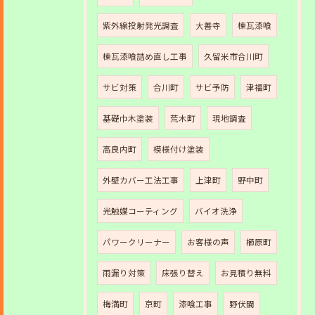
紫外線投射発光調査
大善寺
棟瓦漆喰
棟瓦漆喰詰め直し工事
久留米市合川町
サビ対策
合川町
サビ予防
津福町
基礎巾木塗装
荒木町
現地調査
高良内町
模様付け塗装
外壁カバー工法工事
上津町
野中町
光触媒コーティング
バイオ洗浄
パワークリーナー
お客様の声
櫛原町
雨漏り対策
床張り替え
お見積り無料
梅満町
京町
漆喰工事
野伏間