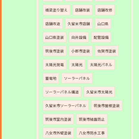
橋梁塗り替え
店舗改装
店舗改修
店舗改造
久留米市店舗
山口県
山口県塗装
向井設備
配管設備
筑後市塗装
小郡市塗装
佐賀市塗装
太陽光発電
太陽光
太陽光パネル
蓄電地
ソーラーパネル
ソーラーパネル構造
久留米市太陽光
久留米市ソーラーパネル
筑後市屋根塗装
筑後市室内塗装
筑後市結露防止
八女市外壁塗装
八女市防水工事